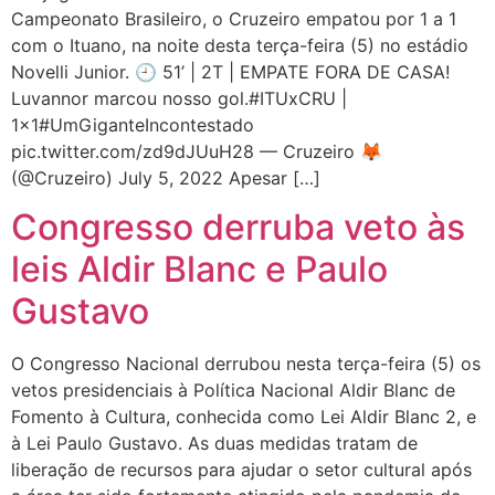
Campeonato Brasileiro, o Cruzeiro empatou por 1 a 1
com o Ituano, na noite desta terça-feira (5) no estádio
Novelli Junior. 🕘 51’ | 2T | EMPATE FORA DE CASA!
Luvannor marcou nosso gol.#ITUxCRU |
1×1#UmGiganteIncontestado
pic.twitter.com/zd9dJUuH28 — Cruzeiro 🦊
(@Cruzeiro) July 5, 2022 Apesar […]
Congresso derruba veto às
leis Aldir Blanc e Paulo
Gustavo
O Congresso Nacional derrubou nesta terça-feira (5) os
vetos presidenciais à Política Nacional Aldir Blanc de
Fomento à Cultura, conhecida como Lei Aldir Blanc 2, e
à Lei Paulo Gustavo. As duas medidas tratam de
liberação de recursos para ajudar o setor cultural após