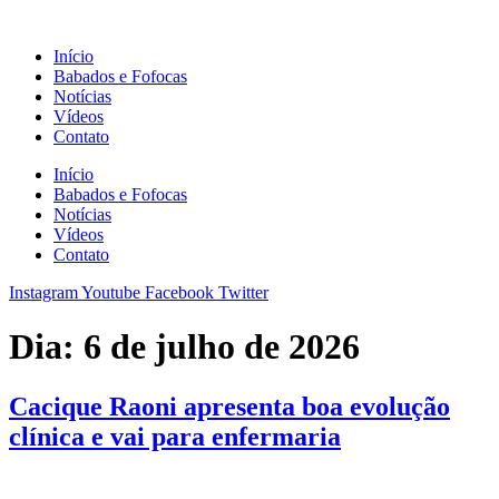
Ir
para
Início
o
Babados e Fofocas
conteúdo
Notícias
Vídeos
Contato
Início
Babados e Fofocas
Notícias
Vídeos
Contato
Instagram
Youtube
Facebook
Twitter
Dia:
6 de julho de 2026
Cacique Raoni apresenta boa evolução
clínica e vai para enfermaria