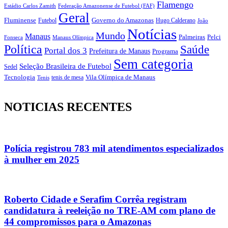
Flamengo
Estádio Carlos Zamith
Federação Amazonense de Futebol (FAF)
Geral
Fluminense
Futebol
Governo do Amazonas
Hugo Calderano
João
Notícias
Mundo
Manaus
Pelci
Palmeiras
Fonseca
Manaus Olímpica
Política
Saúde
Portal dos 3
Prefeitura de Manaus
Programa
Sem categoria
Seleção Brasileira de Futebol
Sedel
Vila Olímpica de Manaus
Tecnologia
Tenis
tenis de mesa
NOTICIAS RECENTES
Polícia registrou 783 mil atendimentos especializados
à mulher em 2025
Roberto Cidade e Serafim Corrêa registram
candidatura à reeleição no TRE-AM com plano de
44 compromissos para o Amazonas