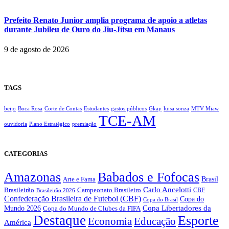
Prefeito Renato Junior amplia programa de apoio a atletas
durante Jubileu de Ouro do Jiu-Jítsu em Manaus
9 de agosto de 2026
TAGS
beijo
Boca Rosa
Corte de Contas
Estudantes
gastos públicos
Gkay
luisa sonza
MTV Miaw
TCE-AM
ouvidoria
Plano Estratégico
premiação
CATEGORIAS
Amazonas
Babados e Fofocas
Brasil
Arte e Fama
Carlo Ancelotti
Brasileirão
Campeonato Brasileiro
Brasileirão 2026
CBF
Confederação Brasileira de Futebol (CBF)
Copa do
Copa do Brasil
Copa Libertadores da
Mundo 2026
Copa do Mundo de Clubes da FIFA
Destaque
Esporte
Economia
Educação
América