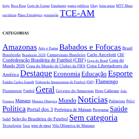
beijo
Boca Rosa
Corte de Contas
Estudantes
gastos públicos
Gkay
luisa sonza
MTV Miaw
TCE-AM
ouvidoria
Plano Estratégico
premiação
CATEGORIAS
Amazonas
Babados e Fofocas
Brasil
Arte e Fama
Carlo Ancelotti
Brasileirão
Campeonato Brasileiro
Brasileirão 2026
CBF
Confederação Brasileira de Futebol (CBF)
Copa do
Copa do Brasil
Copa Libertadores da
Mundo 2026
Copa do Mundo de Clubes da FIFA
Destaque
Esporte
Economia
Educação
América
Flamengo
Estádio Carlos Zamith
Federação Amazonense de Futebol (FAF)
Geral
Fluminense
Futebol
Governo do Amazonas
Hugo Calderano
João
Notícias
Mundo
Manaus
Pelci
Palmeiras
Fonseca
Manaus Olímpica
Política
Saúde
Portal dos 3
Prefeitura de Manaus
Programa
Sem categoria
Seleção Brasileira de Futebol
Sedel
Vila Olímpica de Manaus
Tecnologia
Tenis
tenis de mesa