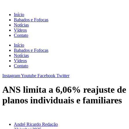
Ir
para
Início
o
Babados e Fofocas
conteúdo
Notícias
Vídeos
Contato
Início
Babados e Fofocas
Notícias
Vídeos
Contato
Instagram
Youtube
Facebook
Twitter
ANS limita a 6,06% reajuste de
planos individuais e familiares
André Ricardo Redação