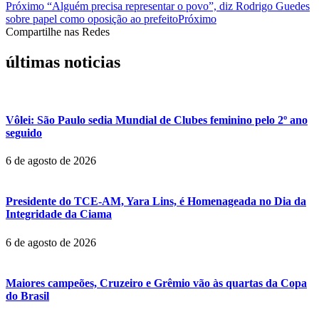
Próximo
“Alguém precisa representar o povo”, diz Rodrigo Guedes
sobre papel como oposição ao prefeito
Próximo
Compartilhe nas Redes
últimas noticias
Vôlei: São Paulo sedia Mundial de Clubes feminino pelo 2º ano
seguido
6 de agosto de 2026
Presidente do TCE-AM, Yara Lins, é Homenageada no Dia da
Integridade da Ciama
6 de agosto de 2026
Maiores campeões, Cruzeiro e Grêmio vão às quartas da Copa
do Brasil