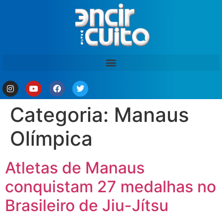
Categoria:
Manaus
Olímpica
Atletas de Manaus
conquistam 27 medalhas no
Brasileiro de Jiu-Jítsu