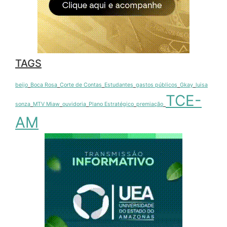
TAGS
beijo
Boca Rosa
Corte de Contas
Estudantes
gastos públicos
Gkay
luisa
TCE-
sonza
MTV Miaw
ouvidoria
Plano Estratégico
premiação
AM