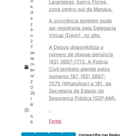
R
Laranjeiras, bairro Flores,
e
zona centro-sul de Manaus.
d
a
A ocorrência também pode
ç
ser registrada pela Delegacia
ã
Virtual (Devir), no site:
o
2
A Deops disponibiliza o
7
se
número de disque-denúncia
te
(92) 3667-7713. A Polícia
m
Civil também atende pelos
br
números 197, (92) 3667-
o/
2
7575 (WhatsApp) e 181, da
0
Secretaria de Estado de
25
Segurança Pública (SSP-AM).
1
8
:
4
Fonte
6
Compartilhe nas Redes