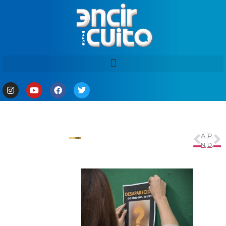
ANTERIOR
PRÓXIMO
Neymar passará por cirurgia no tornozelo e ficará até quatro meses afastado dos gramados
Dua Lipa demite empresário acusado de barrar banda pró-Palestina em festival