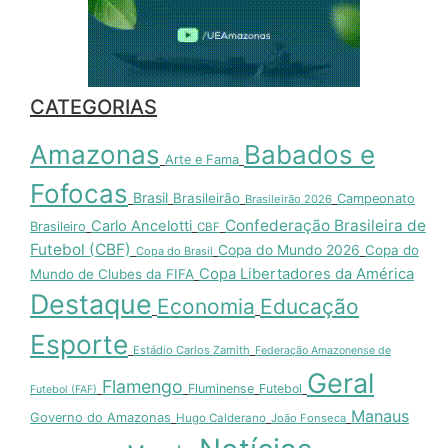
CATEGORIAS
Amazonas
Babados e
Arte e Fama
Fofocas
Brasil
Brasileirão
Campeonato
Brasileirão 2026
Confederação Brasileira de
Carlo Ancelotti
Brasileiro
CBF
Futebol (CBF)
Copa do Mundo 2026
Copa do
Copa do Brasil
Copa Libertadores da América
Mundo de Clubes da FIFA
Destaque
Economia
Educação
Esporte
Estádio Carlos Zamith
Federação Amazonense de
Geral
Flamengo
Fluminense
Futebol
Futebol (FAF)
Manaus
Governo do Amazonas
Hugo Calderano
João Fonseca