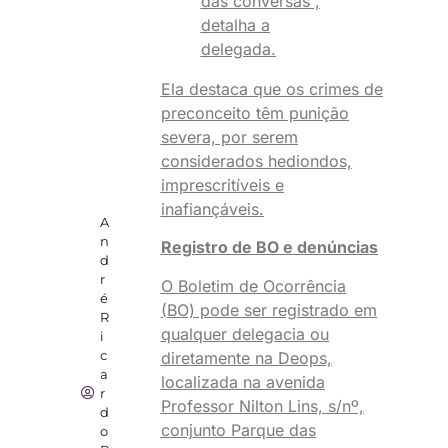
das conversas”,
detalha a
delegada.
Ela destaca que os crimes de
preconceito têm punição
severa, por serem
considerados hediondos,
imprescritíveis e
inafiançáveis.
A
n
Registro de BO e denúncias
d
r
O Boletim de Ocorrência
é
(BO) pode ser registrado em
R
qualquer delegacia ou
i
c
diretamente na Deops,
a
localizada na avenida
r
Professor Nilton Lins, s/nº,
d
conjunto Parque das
o