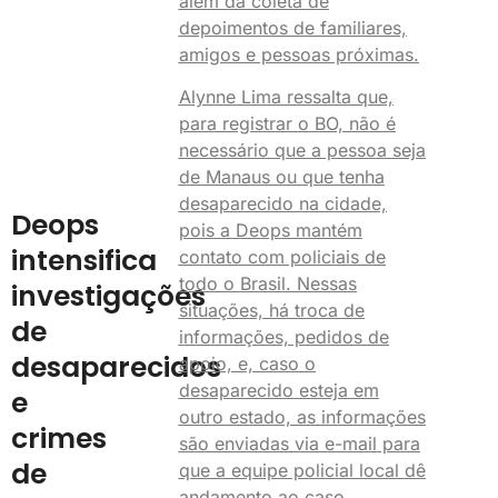
além da coleta de
depoimentos de familiares,
amigos e pessoas próximas.
Alynne Lima ressalta que,
para registrar o BO, não é
necessário que a pessoa seja
de Manaus ou que tenha
desaparecido na cidade,
Deops
pois a Deops mantém
intensifica
contato com policiais de
todo o Brasil. Nessas
investigações
situações, há troca de
de
informações, pedidos de
desaparecidos
apoio, e, caso o
desaparecido esteja em
e
outro estado, as informações
crimes
são enviadas via e-mail para
de
que a equipe policial local dê
andamento ao caso.