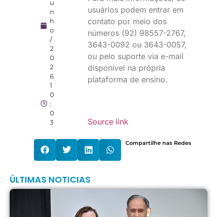
u
usuários podem entrar em
n
contato por meio dos
h
o
números (92) 98557-2767,
/
3643-0092 ou 3643-0057,
2
ou pelo suporte via e-mail
0
2
disponível na própria
6
plataforma de ensino.
1
0
:
0
Source link
3
Compartilhe nas Redes
ÚLTIMAS NOTICIAS
P
T
L