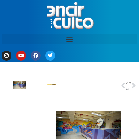
ANTERIOR
PRÓXIMO
Projeto de turismo em favelas do Rio prepara rota especial para a Copa
Coreia do Sul vence República Tcheca de virada