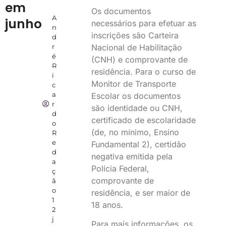
em
Os documentos
A
junho
necessários para efetuar as
n
inscrições são Carteira
d
Nacional de Habilitação
r
é
(CNH) e comprovante de
R
residência. Para o curso de
i
Monitor de Transporte
c
a
Escolar os documentos
r
são identidade ou CNH,
d
certificado de escolaridade
o
(de, no mínimo, Ensino
R
e
Fundamental 2), certidão
d
negativa emitida pela
a
Polícia Federal,
ç
comprovante de
ã
o
residência, e ser maior de
1
18 anos.
2
j
Para mais informações, os