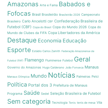
Amazonas
Babados e
Arte e Fama
Fofocas
Brasil
Brasileirão
Campeonato
Brasileirão 2026
Confederação Brasileira de
Carlo Ancelotti
Brasileiro
CBF
Futebol (CBF)
Copa do Mundo 2026
Copa do
Copa do Brasil
Copa Libertadores da América
Mundo de Clubes da FIFA
Destaque
Economia
Educação
Esporte
Estádio Carlos Zamith
Federação Amazonense de
Geral
Flamengo
Fluminense
Futebol
Futebol (FAF)
Manaus
Governo do Amazonas
Hugo Calderano
João Fonseca
Notícias
Mundo
Pelci
Palmeiras
Manaus Olímpica
Política
Portal dos 3
Prefeitura de Manaus
Saúde
Seleção Brasileira de Futebol
Programa
Sedel
Sem categoria
Vila
Tecnologia
Tenis
tenis de mesa