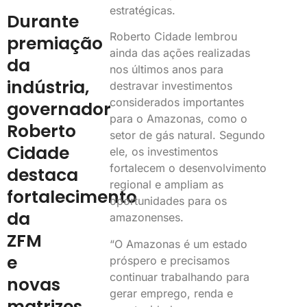
estratégicas.
Durante
Roberto Cidade lembrou
premiação
ainda das ações realizadas
da
nos últimos anos para
indústria,
destravar investimentos
considerados importantes
governador
para o Amazonas, como o
Roberto
setor de gás natural. Segundo
Cidade
ele, os investimentos
fortalecem o desenvolvimento
destaca
regional e ampliam as
fortalecimento
oportunidades para os
da
amazonenses.
ZFM
“O Amazonas é um estado
e
próspero e precisamos
continuar trabalhando para
novas
gerar emprego, renda e
matrizes