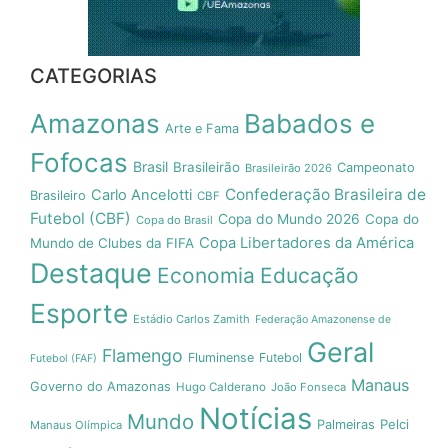
CATEGORIAS
Amazonas
Babados e
Arte e Fama
Fofocas
Brasil
Brasileirão
Campeonato
Brasileirão 2026
Confederação Brasileira de
Carlo Ancelotti
Brasileiro
CBF
Futebol (CBF)
Copa do Mundo 2026
Copa do
Copa do Brasil
Copa Libertadores da América
Mundo de Clubes da FIFA
Destaque
Economia
Educação
Esporte
Estádio Carlos Zamith
Federação Amazonense de
Geral
Flamengo
Fluminense
Futebol
Futebol (FAF)
Manaus
Governo do Amazonas
Hugo Calderano
João Fonseca
Notícias
Mundo
Pelci
Palmeiras
Manaus Olímpica