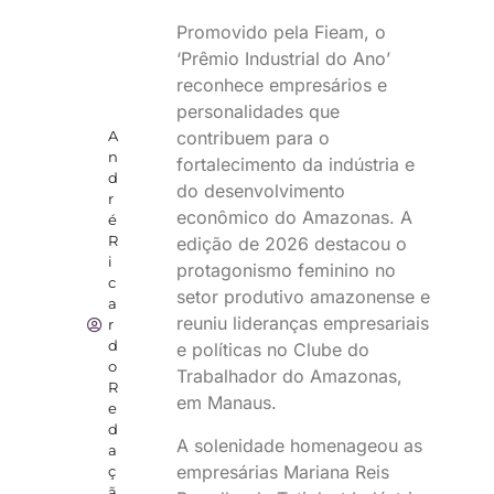
Promovido pela Fieam, o
‘Prêmio Industrial do Ano’
reconhece empresários e
personalidades que
contribuem para o
A
n
fortalecimento da indústria e
d
do desenvolvimento
r
econômico do Amazonas. A
é
R
edição de 2026 destacou o
i
protagonismo feminino no
c
setor produtivo amazonense e
a
reuniu lideranças empresariais
r
d
e políticas no Clube do
o
Trabalhador do Amazonas,
R
em Manaus.
e
d
A solenidade homenageou as
a
empresárias Mariana Reis
ç
ã