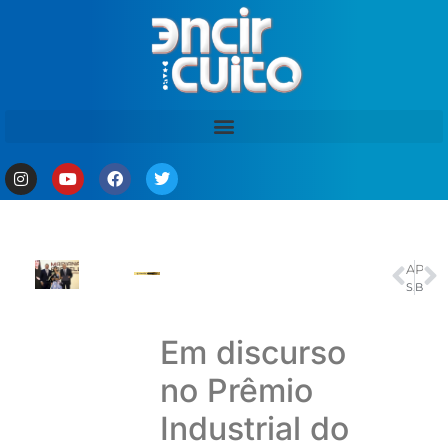
ANTERIOR
PRÓXIMO
Seleção brasileira se apresenta na Granja Comary para a Copa do Mundo
Brasileirão Feminino Sub-20: TV Brasil transmite Flamengo X São Paulo
Em discurso
no Prêmio
Industrial do