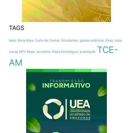
TAGS
beijo
Boca Rosa
Corte de Contas
Estudantes
gastos públicos
Gkay
luisa
TCE-
sonza
MTV Miaw
ouvidoria
Plano Estratégico
premiação
AM