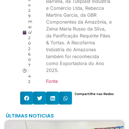
Barrella, da Tutiplast Indústria
o
e Comércio Ltda, Rebecca
2
Martins Garcia, da GBR
9
Componentes da Amazônia, e
m
ai
Zeina Maria Russo da Silva,
o/
da Panificação Requinte Pães
2
& Tortas. A Recofarma
0
2
Indústria do Amazonas
6
também foi reconhecida
0
como Exportadora do Ano
7
2025.
:
4
Fonte
2
Compartilhe nas Redes
ÚLTIMAS NOTICIAS
T