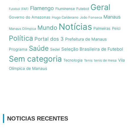
Geral
Flamengo
Fluminense
Futebol
Futebol (FAF)
Manaus
Governo do Amazonas
Hugo Calderano
João Fonseca
Notícias
Mundo
Pelci
Palmeiras
Manaus Olímpica
Política
Portal dos 3
Prefeitura de Manaus
Saúde
Seleção Brasileira de Futebol
Programa
Sedel
Sem categoria
Vila
Tecnologia
Tenis
tenis de mesa
Olímpica de Manaus
NOTICIAS RECENTES