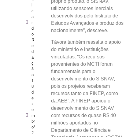
próprio produto, o SISNAV,
i
utilizando sensores inerciais
c
desenvolvidos pelo Instituto de
a
r
Estudos Avançados e produzidos
d
nacionalmente”, descreve.
o
R
Távora também ressalta o apoio
e
do ministério e instituições
d
vinculadas. “Os recursos
a
ç
provenientes do MCTI foram
ã
fundamentais para o
o
desenvolvimento do SISNAV,
1
pois os projetos receberam
8
d
recursos tanto da FINEP, como
e
da AEB”. A FINEP apoiou o
z
desenvolvimento do SISNAV
e
com recursos de quase R$ 40
m
br
milhões aportados no
o/
Departamento de Ciência e
2