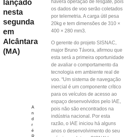
lançado
haverá operação de resgate, pois
os dados de voo serão coletados
nesta
por telemetria. A carga útil pesa
segunda
20kg e tem dimensões de 310 ×
em
400 × 280 mm3.
Alcântara
O gerente do projeto SISNAC,
(MA)
major Bruno Távora, afirmou que
esta será a primeira oportunidade
de avaliar o comportamento da
tecnologia em ambiente real de
voo. “Um sistema de navegação
inercial é um componente crítico
para os veículos de acesso ao
espaço desenvolvidos pelo IAE,
A
pois não são encontrados na
n
indústria nacional. Por esta
d
razão, o IAE iniciou há alguns
r
anos o desenvolvimento do seu
é
R