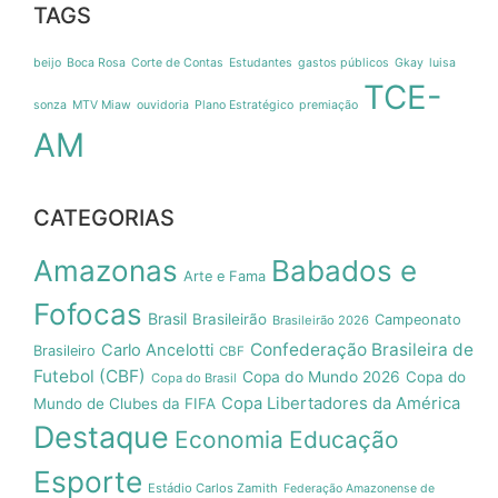
TAGS
beijo
Boca Rosa
Corte de Contas
Estudantes
gastos públicos
Gkay
luisa
TCE-
sonza
MTV Miaw
ouvidoria
Plano Estratégico
premiação
AM
CATEGORIAS
Amazonas
Babados e
Arte e Fama
Fofocas
Brasil
Brasileirão
Campeonato
Brasileirão 2026
Confederação Brasileira de
Carlo Ancelotti
Brasileiro
CBF
Futebol (CBF)
Copa do Mundo 2026
Copa do
Copa do Brasil
Copa Libertadores da América
Mundo de Clubes da FIFA
Destaque
Economia
Educação
Esporte
Estádio Carlos Zamith
Federação Amazonense de