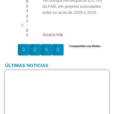
Tecnologia Aeroespacial (DCTA)
0
2
da FAB, em projetos executados
2
entre os anos de 2005 e 2016.
2
1
:
5
Source link
2
Compartilhe nas Redes
ÚLTIMAS NOTICIAS
A
E
p
p
c
p
r
d
t
6