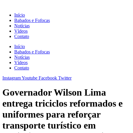
Ir
para
Início
o
Babados e Fofocas
conteúdo
Notícias
Vídeos
Contato
Início
Babados e Fofocas
Notícias
Vídeos
Contato
Instagram
Youtube
Facebook
Twitter
Governador Wilson Lima
entrega triciclos reformados e
uniformes para reforçar
transporte turístico em