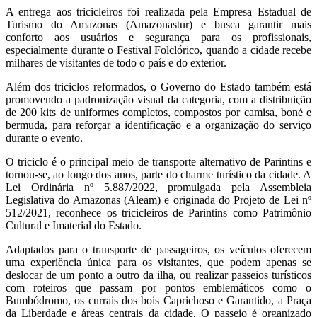
A entrega aos tricicleiros foi realizada pela Empresa Estadual de
Turismo do Amazonas (Amazonastur) e busca garantir mais
conforto aos usuários e segurança para os profissionais,
especialmente durante o Festival Folclórico, quando a cidade recebe
milhares de visitantes de todo o país e do exterior.
Além dos triciclos reformados, o Governo do Estado também está
promovendo a padronização visual da categoria, com a distribuição
de 200 kits de uniformes completos, compostos por camisa, boné e
bermuda, para reforçar a identificação e a organização do serviço
durante o evento.
O triciclo é o principal meio de transporte alternativo de Parintins e
tornou-se, ao longo dos anos, parte do charme turístico da cidade. A
Lei Ordinária nº 5.887/2022, promulgada pela Assembleia
Legislativa do Amazonas (Aleam) e originada do Projeto de Lei nº
512/2021, reconhece os tricicleiros de Parintins como Patrimônio
Cultural e Imaterial do Estado.
Adaptados para o transporte de passageiros, os veículos oferecem
uma experiência única para os visitantes, que podem apenas se
deslocar de um ponto a outro da ilha, ou realizar passeios turísticos
com roteiros que passam por pontos emblemáticos como o
Bumbódromo, os currais dos bois Caprichoso e Garantido, a Praça
da Liberdade e áreas centrais da cidade. O passeio é organizado