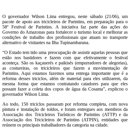
O governador Wilson Lima entregou, neste sábado (21/06), um
pacote de apoio aos tricicleiros de Parintins, em preparação para o
58º Festival de Parintins. A iniciativa faz parte das ações do
Governo do Amazonas para fortalecer o turismo local e melhorar as
condições de trabalho dos profissionais que atuam no transporte
alternativo de visitantes na Ilha Tupinambarana.
“O Estado tem tido uma preocupação de assistir aquelas pessoas que
estão nos bastidores e fazem com que efetivamente o festival
aconteça. São os kaçauerés e paikisés (empurradores de alegorias),
as costureiras, os tricicleiros que fazem a movimentação de
Parintins. Aqui estamos fazemos uma entrega importante que é a
reforma desses triciclos, além de material para eles utilizarem, da
mesma forma que estamos contratando catadores para que eles
possam fazer a coleta dos copos de água da Cosama”, explicou o
governador Wilson Lima.
Ao todo, 150 triciclos passaram por reforma completa, com nova
pintura e instalação de toldos, e foram entregues aos membros da
Associação dos Tricicleiros Turísticos de Parintins (ATTP) e da
Associação dos Tricicleiros de Parintins (ATPIN), entidades que
reúnem os principais trabalhadores da categoria na cidade.