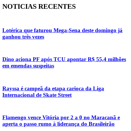
NOTICIAS RECENTES
Lotérica que faturou Mega-Sena deste domingo já
ganhou três vezes
Dino aciona PF após TCU apontar R$ 55,4 milhões
em emendas suspeitas
Rayssa é campeã da etapa carioca da Liga
Internacional de Skate Street
Flamengo vence Vitória por 2 a 0 no Maracanã e
aperta o passo rumo à liderança do Brasileirão