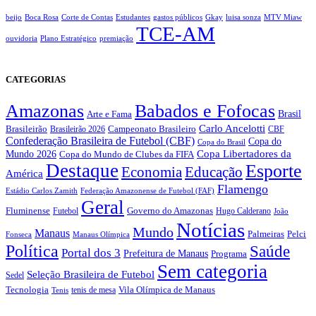
beijo
Boca Rosa
Corte de Contas
Estudantes
gastos públicos
Gkay
luisa sonza
MTV Miaw
TCE-AM
ouvidoria
Plano Estratégico
premiação
CATEGORIAS
Amazonas
Babados e Fofocas
Brasil
Arte e Fama
Carlo Ancelotti
Brasileirão
Campeonato Brasileiro
Brasileirão 2026
CBF
Confederação Brasileira de Futebol (CBF)
Copa do
Copa do Brasil
Copa Libertadores da
Mundo 2026
Copa do Mundo de Clubes da FIFA
Destaque
Esporte
Economia
Educação
América
Flamengo
Estádio Carlos Zamith
Federação Amazonense de Futebol (FAF)
Geral
Fluminense
Futebol
Governo do Amazonas
Hugo Calderano
João
Notícias
Mundo
Manaus
Pelci
Palmeiras
Fonseca
Manaus Olímpica
Política
Saúde
Portal dos 3
Prefeitura de Manaus
Programa
Sem categoria
Seleção Brasileira de Futebol
Sedel
Vila Olímpica de Manaus
Tecnologia
Tenis
tenis de mesa