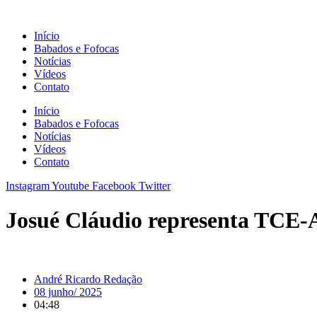
Ir
para
Início
o
Babados e Fofocas
conteúdo
Notícias
Vídeos
Contato
Início
Babados e Fofocas
Notícias
Vídeos
Contato
Instagram
Youtube
Facebook
Twitter
Josué Cláudio representa TCE-
André Ricardo Redação
08 junho/ 2025
04:48