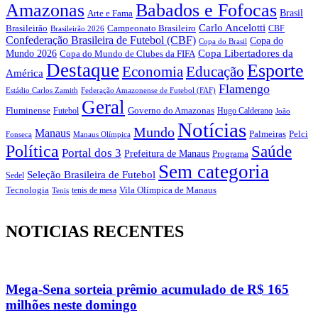
Amazonas
Babados e Fofocas
Brasil
Arte e Fama
Carlo Ancelotti
Brasileirão
Campeonato Brasileiro
Brasileirão 2026
CBF
Confederação Brasileira de Futebol (CBF)
Copa do
Copa do Brasil
Copa Libertadores da
Mundo 2026
Copa do Mundo de Clubes da FIFA
Destaque
Esporte
Economia
Educação
América
Flamengo
Estádio Carlos Zamith
Federação Amazonense de Futebol (FAF)
Geral
Fluminense
Futebol
Governo do Amazonas
Hugo Calderano
João
Notícias
Mundo
Manaus
Pelci
Palmeiras
Fonseca
Manaus Olímpica
Política
Saúde
Portal dos 3
Prefeitura de Manaus
Programa
Sem categoria
Seleção Brasileira de Futebol
Sedel
Vila Olímpica de Manaus
Tecnologia
Tenis
tenis de mesa
NOTICIAS RECENTES
Mega-Sena sorteia prêmio acumulado de R$ 165
milhões neste domingo