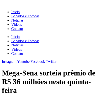
Ir
para
Início
o
Babados e Fofocas
conteúdo
Notícias
Vídeos
Contato
Início
Babados e Fofocas
Notícias
Vídeos
Contato
Instagram
Youtube
Facebook
Twitter
Mega-Sena sorteia prêmio de
R$ 36 milhões nesta quinta-
feira