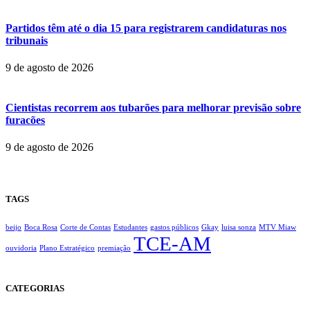
Partidos têm até o dia 15 para registrarem candidaturas nos
tribunais
9 de agosto de 2026
Cientistas recorrem aos tubarões para melhorar previsão sobre
furacões
9 de agosto de 2026
TAGS
beijo
Boca Rosa
Corte de Contas
Estudantes
gastos públicos
Gkay
luisa sonza
MTV Miaw
TCE-AM
ouvidoria
Plano Estratégico
premiação
CATEGORIAS