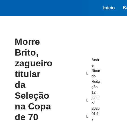
Início
B
Morre
Brito,
Andr
zagueiro
é
Ricar
titular
do
Reda
da
ção
12
Seleção
junh
o/
na Copa
2026
01:1
de 70
7