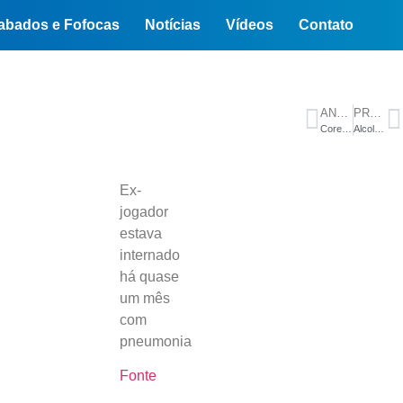
abados e Fofocas
Notícias
Vídeos
Contato
ANTERIOR
PRÓXIMO
Coreia do Sul e República Tcheca fecham primeiro dia de Copa do Mundo
Alcolumbre trava tramitação da PEC do fim da 6×1 no Senado
Ex-
jogador
estava
internado
há quase
um mês
com
pneumonia
Fonte