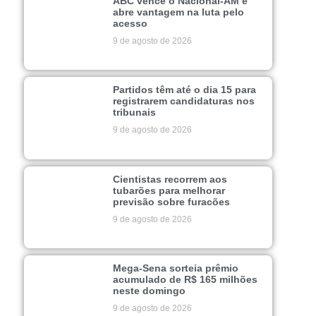
ABC vence o Nacional-AM e
abre vantagem na luta pelo
acesso
9 de agosto de 2026
Partidos têm até o dia 15 para
registrarem candidaturas nos
tribunais
9 de agosto de 2026
Cientistas recorrem aos
tubarões para melhorar
previsão sobre furacões
9 de agosto de 2026
Mega-Sena sorteia prêmio
acumulado de R$ 165 milhões
neste domingo
9 de agosto de 2026