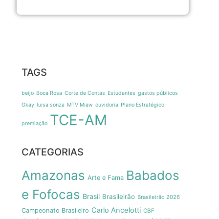
TAGS
beijo
Boca Rosa
Corte de Contas
Estudantes
gastos públicos
Gkay
luisa sonza
MTV Miaw
ouvidoria
Plano Estratégico
TCE-AM
premiação
CATEGORIAS
Amazonas
Babados
Arte e Fama
e Fofocas
Brasil
Brasileirão
Brasileirão 2026
Carlo Ancelotti
Campeonato Brasileiro
CBF