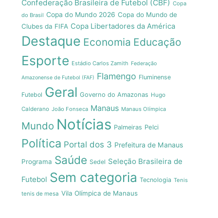
Confederação Brasileira de Futebol (CBF)
Copa
Copa do Mundo 2026
Copa do Mundo de
do Brasil
Copa Libertadores da América
Clubes da FIFA
Destaque
Economia
Educação
Esporte
Estádio Carlos Zamith
Federação
Flamengo
Fluminense
Amazonense de Futebol (FAF)
Geral
Futebol
Governo do Amazonas
Hugo
Manaus
Calderano
João Fonseca
Manaus Olímpica
Notícias
Mundo
Pelci
Palmeiras
Política
Portal dos 3
Prefeitura de Manaus
Saúde
Seleção Brasileira de
Programa
Sedel
Sem categoria
Futebol
Tecnologia
Tenis
Vila Olímpica de Manaus
tenis de mesa