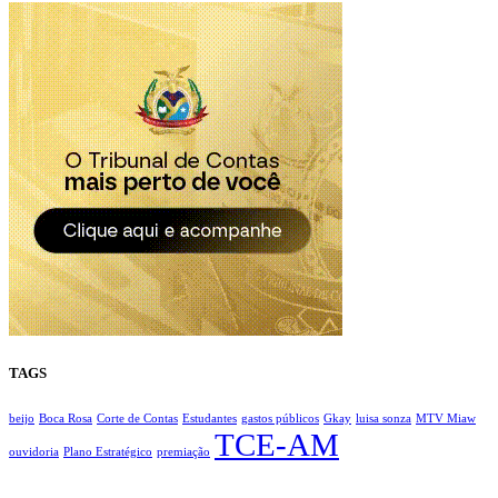
TAGS
beijo
Boca Rosa
Corte de Contas
Estudantes
gastos públicos
Gkay
luisa sonza
MTV Miaw
TCE-AM
ouvidoria
Plano Estratégico
premiação