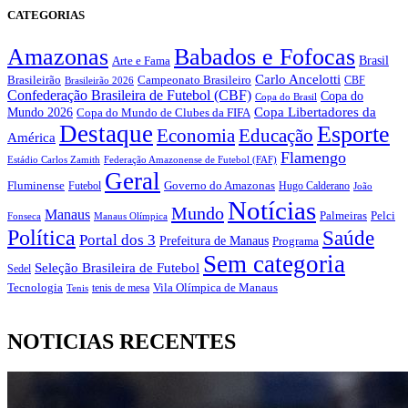
CATEGORIAS
Amazonas
Babados e Fofocas
Brasil
Arte e Fama
Carlo Ancelotti
Brasileirão
Campeonato Brasileiro
Brasileirão 2026
CBF
Confederação Brasileira de Futebol (CBF)
Copa do
Copa do Brasil
Copa Libertadores da
Mundo 2026
Copa do Mundo de Clubes da FIFA
Destaque
Esporte
Economia
Educação
América
Flamengo
Estádio Carlos Zamith
Federação Amazonense de Futebol (FAF)
Geral
Fluminense
Futebol
Governo do Amazonas
Hugo Calderano
João
Notícias
Mundo
Manaus
Pelci
Palmeiras
Fonseca
Manaus Olímpica
Política
Saúde
Portal dos 3
Prefeitura de Manaus
Programa
Sem categoria
Seleção Brasileira de Futebol
Sedel
Vila Olímpica de Manaus
Tecnologia
Tenis
tenis de mesa
NOTICIAS RECENTES