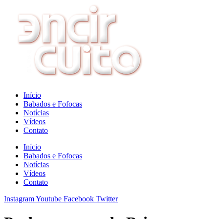
Ir
para
o
conteúdo
Início
Babados e Fofocas
Notícias
Vídeos
Contato
Início
Babados e Fofocas
Notícias
Vídeos
Contato
Instagram
Youtube
Facebook
Twitter