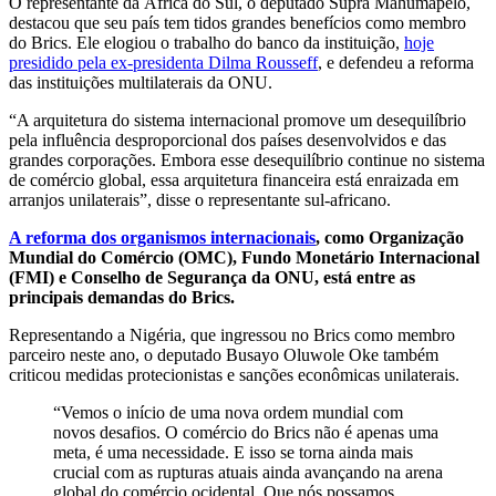
O representante da África do Sul, o deputado Supra Mahumapelo,
destacou que seu país tem tidos grandes benefícios como membro
do Brics. Ele elogiou o trabalho do banco da instituição,
hoje
presidido pela ex-presidenta Dilma Rousseff
, e defendeu a reforma
das instituições multilaterais da ONU.
“A arquitetura do sistema internacional promove um desequilíbrio
pela influência desproporcional dos países desenvolvidos e das
grandes corporações. Embora esse desequilíbrio continue no sistema
de comércio global, essa arquitetura financeira está enraizada em
arranjos unilaterais”, disse o representante sul-africano.
A reforma dos organismos internacionais
, como Organização
Mundial do Comércio (OMC), Fundo Monetário Internacional
(FMI) e Conselho de Segurança da ONU, está entre as
principais demandas do Brics.
Representando a Nigéria, que ingressou no Brics como membro
parceiro neste ano, o deputado Busayo Oluwole Oke também
criticou medidas protecionistas e sanções econômicas unilaterais.
“Vemos o início de uma nova ordem mundial com
novos desafios. O comércio do Brics não é apenas uma
meta, é uma necessidade. E isso se torna ainda mais
crucial com as rupturas atuais ainda avançando na arena
global do comércio ocidental. Que nós possamos