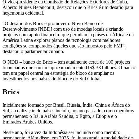
O vice-presidente da Comissão de Relações Exteriores de Cuba,
Alberto Nuñez Betancourt, destacou que o Brics é um desafio para
hegemonia ocidental.
“O desafio dos Brics é promover o Novo Banco de
Desenvolvimento [NBD] com uso de moedas locais e criando
projetos com apoio financeiro que permitam a países da África e da
América Latina explorar planos de tecnologia com melhores
condições se comparados àqueles que são impostos pelo FMI”,
destacou o parlamentar cubano.
O NDB – banco do Brics – tem atualmente cerca de 100 projetos
financiados que somam aproximadamente US$ 33 bilhões. O banco
tem um papel central na estratégia do bloco de ampliar os
investimentos nos países do bloco e do Sul Global.
Brics
Inicialmente formado por Brasil, Rússia, Índia, China e África do
Sul, a coalização de países incluiu, no ano passado, como membros
permanentes: o Irã, a Arábia Saudita, o Egito, a Etiópia e o
Emirados Árabes Unidos.
Neste ano, foi a vez da Indonésia ser incluída como membro
permanente. Além disso, em 2025, foi inaugurada a modalidade de