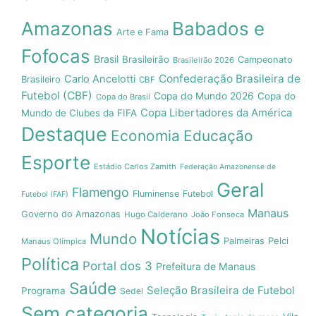
Amazonas
Babados e
Arte e Fama
Fofocas
Brasil
Brasileirão
Campeonato
Brasileirão 2026
Confederação Brasileira de
Carlo Ancelotti
Brasileiro
CBF
Futebol (CBF)
Copa do Mundo 2026
Copa do
Copa do Brasil
Copa Libertadores da América
Mundo de Clubes da FIFA
Destaque
Economia
Educação
Esporte
Estádio Carlos Zamith
Federação Amazonense de
Geral
Flamengo
Fluminense
Futebol
Futebol (FAF)
Manaus
Governo do Amazonas
Hugo Calderano
João Fonseca
Notícias
Mundo
Pelci
Palmeiras
Manaus Olímpica
Política
Portal dos 3
Prefeitura de Manaus
Saúde
Seleção Brasileira de Futebol
Programa
Sedel
Sem categoria