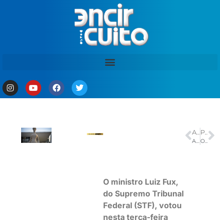
ANTERIOR
PRÓXIMO
Acordo evita uso do Fundo Social para socorro ao agronegócio
Oitavas de final da Copa do Brasil 2026: veja os confrontos e mandos de campo
O ministro Luiz Fux,
do Supremo Tribunal
Federal (STF), votou
nesta terça-feira