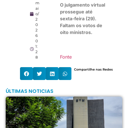
m
O julgamento virtual
ai
prossegue até
o/
sexta-feira (29).
2
0
Faltam os votos de
2
oito ministros.
6
0
1:
2
Fonte
8
Compartilhe nas Redes
ÚLTIMAS NOTICIAS
S
d
p
p
d
a