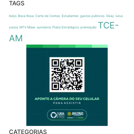
TAGS
beijo
Boca Rosa
Corte de Contas
Estudantes
gastos públicos
Gkay
luisa
TCE-
sonza
MTV Miaw
ouvidoria
Plano Estratégico
premiação
AM
CATEGORIAS