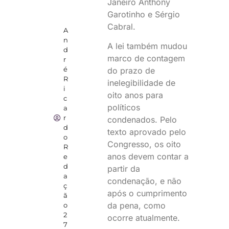
Janeiro Anthony
Garotinho e Sérgio
Cabral.
A
n
A lei também mudou
d
marco de contagem
r
é
do prazo de
R
inelegibilidade de
i
oito anos para
c
políticos
a
r
condenados. Pelo
d
texto aprovado pelo
o
Congresso, os oito
R
anos devem contar a
e
d
partir da
a
condenação, e não
ç
após o cumprimento
ã
da pena, como
o
2
ocorre atualmente.
7