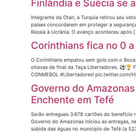
Finlândia e Suécia se
Integrante da Otan, a Turquia retirou seu veto
países concordarem em proteger a segurança
Rússia à Ucrânia. O avanço aconteceu após [
Corinthians fica no 0 
O Corinthians empatou sem gols com o Boca Ju
oitavas de final da Taça Libertadores. ⚽️🏆 
CONMEBOL #Libertadores! pic.twitter.com
Governo do Amazonas in
Enchente em Tefé
Serão entregues 3.678 cartões do benefício 
Governo do Amazonas iniciou as entregas, nes
subida das águas no município de Tefé (a 52