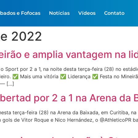
bados e Fofocas
Notícias
Vídeos
Contato
de 2022
irão e amplia vantagem na li
o Sport por 2 a 1, na noite desta terça-feira (28) no está
leiro. ✅ Mais uma vitória ✅ Liderança ✅ Festa no Mineirã
 — […]
ibertad por 2 a 1 na Arena da 
nesta terça-feira (28) na Arena da Baixada, em Curitiba, na 
Com gols de Vitor Roque e Nico Hernández, o @AthleticoPR 