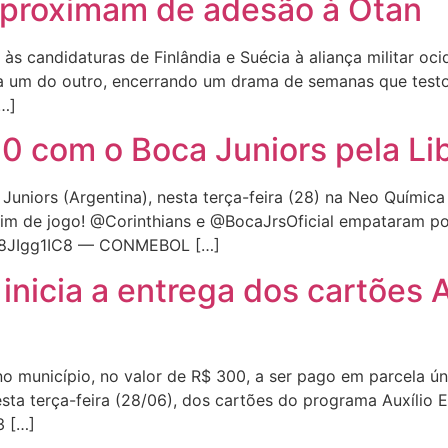
 aproximam de adesão à Otan
 às candidaturas de Finlândia e Suécia à aliança militar oci
 um do outro, encerrando um drama de semanas que testo
…]
a 0 com o Boca Juniors pela L
niors (Argentina), nesta terça-feira (28) na Neo Química 
Fim de jogo! @Corinthians e @BocaJrsOficial empataram por
/H8JIgg1IC8 — CONMEBOL […]
icia a entrega dos cartões A
no município, no valor de R$ 300, a ser pago em parcela ú
ta terça-feira (28/06), dos cartões do programa Auxílio E
3 […]