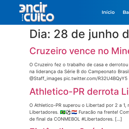
Início
Ba
Dia:
28 de junho 
Cruzeiro vence no Mine
O Cruzeiro fez o trabalho de casa e derrotou 
na liderança da Série B do Campeonato Brasi
@Staff_images pic.twitter.com/R32U4BQyY5
Athletico-PR derrota L
O Athletico-PR superou o Libertad por 2 a 1, 
Libertadores. 🇧🇷⚽🇵🇾 Furacão na frente! 
de final da CONMEBOL #Libertadores. […]