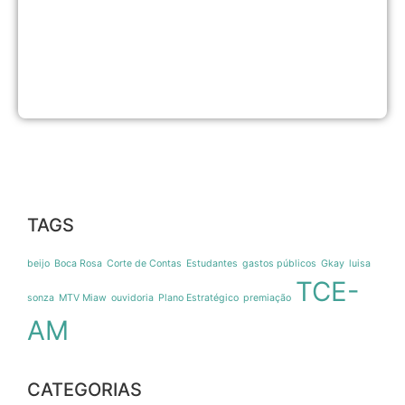
f
p
a
s
6
a
d
TAGS
beijo
Boca Rosa
Corte de Contas
Estudantes
gastos públicos
Gkay
luisa
TCE-
sonza
MTV Miaw
ouvidoria
Plano Estratégico
premiação
AM
CATEGORIAS