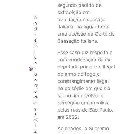
segundo pedido de
extradição em
A
tramitação na Justiça
n
italiana, ao aguardo de
d
uma decisão da Corte de
r
é
Cassação italiana.
R
i
Esse caso diz respeito a
c
uma condenação da ex-
a
deputada por porte ilegal
r
de arma de fogo e
d
o
constrangimento ilegal
R
no episódio em que ela
e
sacou um revólver e
d
perseguiu um jornalista
a
ç
pelas ruas de São Paulo,
ã
em 2022.
o
1
Acionados, o Supremo
2