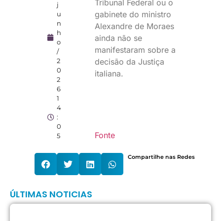
Tribunal Federal ou o
j
gabinete do ministro
u
n
Alexandre de Moraes
h
ainda não se
o
manifestaram sobre a
/
decisão da Justiça
2
0
italiana.
2
6
1
4
:
0
Fonte
5
Compartilhe nas Redes
ÚLTIMAS NOTICIAS
C
B