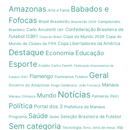
Amazonas
Babados e
Arte e Fama
Fofocas
Brasil
Brasileirão
Campeonato
Brasileirão 2026
Confederação Brasileira de
Carlo Ancelotti
Brasileiro
CBF
Futebol (CBF)
Copa do Mundo 2026
Copa do
Copa do Brasil
Copa Libertadores da América
Mundo de Clubes da FIFA
Destaque
Economia
Educação
Esporte
Estádio Carlos Zamith
Federação Amazonense de
Geral
Flamengo
Fluminense
Futebol
Futebol (FAF)
Manaus
Governo do Amazonas
Hugo Calderano
João Fonseca
Notícias
Mundo
Pelci
Palmeiras
Manaus Olímpica
Política
Portal dos 3
Prefeitura de Manaus
Saúde
Seleção Brasileira de Futebol
Programa
Sedel
Sem categoria
Vila
Tecnologia
Tenis
tenis de mesa