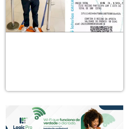
t
v
1
a
d