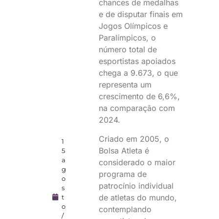
chances de medalhas
e de disputar finais em
Jogos Olímpicos e
Paralímpicos, o
número total de
esportistas apoiados
chega a 9.673, o que
representa um
crescimento de 6,6%,
na comparação com
2024.
Criado em 2005, o
1
Bolsa Atleta é
5
a
considerado o maior
g
programa de
o
patrocínio individual
s
de atletas do mundo,
t
o
contemplando
/