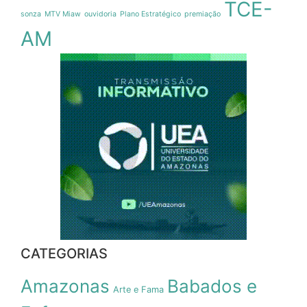
TCE-
sonza
MTV Miaw
ouvidoria
Plano Estratégico
premiação
AM
CATEGORIAS
Amazonas
Babados e
Arte e Fama