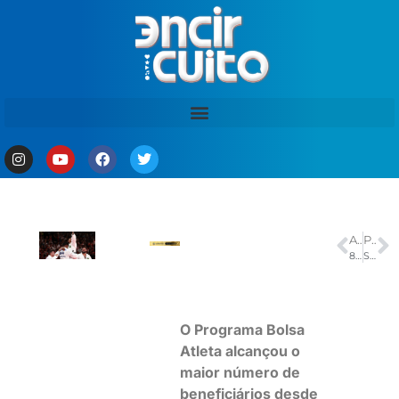
ANTERIOR
PRÓXIMO
8/1: Moraes manda prender condenado que tirou tornozeleira eletrônica
Sine Manaus oferta 350 vagas de emprego nesta sexta–feira, 15/8
O Programa Bolsa
Atleta alcançou o
maior número de
beneficiários desde