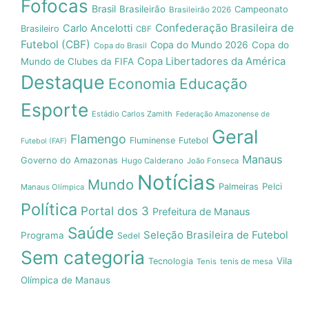
Fofocas
Brasil
Brasileirão
Campeonato
Brasileirão 2026
Confederação Brasileira de
Carlo Ancelotti
Brasileiro
CBF
Futebol (CBF)
Copa do Mundo 2026
Copa do
Copa do Brasil
Copa Libertadores da América
Mundo de Clubes da FIFA
Destaque
Economia
Educação
Esporte
Estádio Carlos Zamith
Federação Amazonense de
Geral
Flamengo
Fluminense
Futebol
Futebol (FAF)
Manaus
Governo do Amazonas
Hugo Calderano
João Fonseca
Notícias
Mundo
Pelci
Palmeiras
Manaus Olímpica
Política
Portal dos 3
Prefeitura de Manaus
Saúde
Seleção Brasileira de Futebol
Programa
Sedel
Sem categoria
Vila
Tecnologia
Tenis
tenis de mesa
Olímpica de Manaus