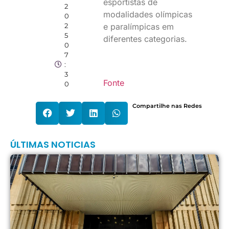
esportistas de
2
modalidades olímpicas
0
2
e paralímpicas em
5
diferentes categorias.
0
7
:
3
Fonte
0
Compartilhe nas Redes
ÚLTIMAS NOTICIAS
E
d
m
p
i
2
p
1