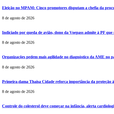
Eleição no MPAM: Cinco promotores disputam a chefia da procur
8 de agosto de 2026
Indiciado por queda de avião, dono da Voepass admite à PF que s
8 de agosto de 2026
Organizações pedem mais agilidade no diagnóstico da AME no p
8 de agosto de 2026
Primeira-dama Thaisa Cidade reforça importância da proteção à
8 de agosto de 2026
Controle do colesterol deve começar na infância, alerta cardiologi