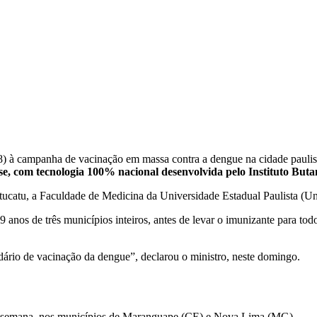
18) à campanha de vacinação em massa contra a dengue na cidade pauli
e, com tecnologia 100% nacional desenvolvida pelo Instituto Buta
tucatu, a Faculdade de Medicina da Universidade Estadual Paulista (Une
anos de três municípios inteiros, antes de levar o imunizante para todo
dário de vacinação da dengue”, declarou o ministro, neste domingo.
im de semana, nos municípios de Maranguape (CE) e Nova Lima (MG).