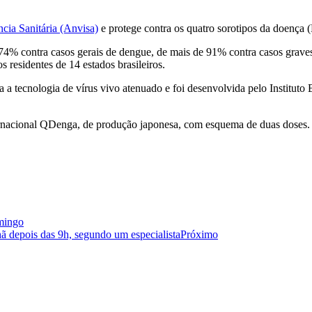
cia Sanitária (Anvisa)
e protege contra os quatro sorotipos da doe
4% contra casos gerais de dengue, de mais de 91% contra casos graves 
 residentes de 14 estados brasileiros.
 tecnologia de vírus vivo atenuado e foi desenvolvida pelo Instituto Bu
ternacional QDenga, de produção japonesa, com esquema de duas doses.
omingo
hã depois das 9h, segundo um especialista
Próximo