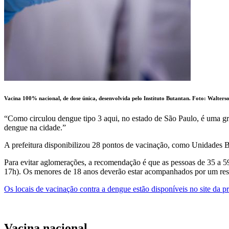
Vacina 100% nacional, de dose única, desenvolvida pelo Instituto Butantan. Foto: Walter
“Como circulou dengue tipo 3 aqui, no estado de São Paulo, é uma gra
dengue na cidade.”
A prefeitura disponibilizou 28 pontos de vacinação, como Unidades Bá
Para evitar aglomerações, a recomendação é que as pessoas de 35 a 5
17h). Os menores de 18 anos deverão estar acompanhados por um res
Os locais de vacinação contra a dengue estão disponíveis no site da p
Vacina nacional