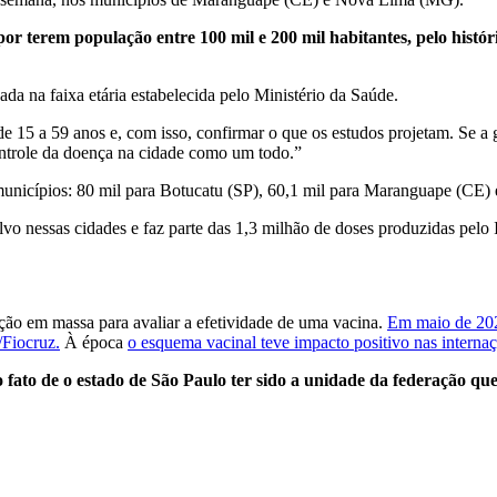
por terem população entre 100 mil e 200 mil habitantes, pelo histó
da na faixa etária estabelecida pelo Ministério da Saúde.
de 15 a 59 anos e, com isso, confirmar o que os estudos projetam. Se 
ontrole da doença na cidade como um todo.”
ês municípios: 80 mil para Botucatu (SP), 60,1 mil para Maranguape (C
vo nessas cidades e faz parte das 1,3 milhão de doses produzidas pelo 
ção em massa para avaliar a efetividade de uma vacina.
Em maio de 202
/Fiocruz.
À época
o esquema vacinal teve impacto positivo nas internaç
 fato de
o estado de São Paulo ter sido a unidade da federação q