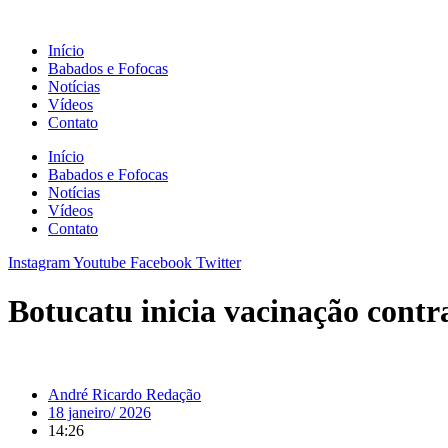
Ir
para
Início
o
Babados e Fofocas
conteúdo
Notícias
Vídeos
Contato
Início
Babados e Fofocas
Notícias
Vídeos
Contato
Instagram
Youtube
Facebook
Twitter
Botucatu inicia vacinação cont
André Ricardo Redação
18 janeiro/ 2026
14:26