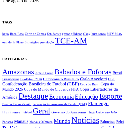
7 de agosto de 2026
TAGS
beijo
Boca Rosa
Corte de Contas
Estudantes
gastos públicos
Gkay
luisa sonza
MTV Miaw
TCE-AM
ouvidoria
Plano Estratégico
premiação
CATEGORIAS
Amazonas
Babados e Fofocas
Brasil
Arte e Fama
Carlo Ancelotti
Brasileirão
Campeonato Brasileiro
Brasileirão 2026
CBF
Confederação Brasileira de Futebol (CBF)
Copa do
Copa do Brasil
Copa Libertadores da
Mundo 2026
Copa do Mundo de Clubes da FIFA
Destaque
Esporte
Economia
Educação
América
Flamengo
Estádio Carlos Zamith
Federação Amazonense de Futebol (FAF)
Geral
Fluminense
Futebol
Governo do Amazonas
Hugo Calderano
João
Notícias
Mundo
Manaus
Pelci
Palmeiras
Fonseca
Manaus Olímpica