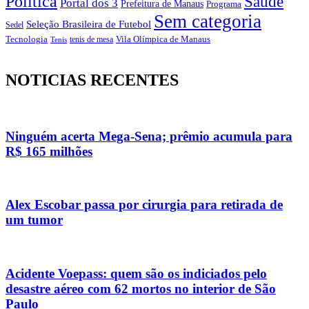
Política
Saúde
Portal dos 3
Prefeitura de Manaus
Programa
Sem categoria
Seleção Brasileira de Futebol
Sedel
Vila Olímpica de Manaus
Tecnologia
Tenis
tenis de mesa
NOTICIAS RECENTES
Ninguém acerta Mega-Sena; prêmio acumula para
R$ 165 milhões
Alex Escobar passa por cirurgia para retirada de
um tumor
Acidente Voepass: quem são os indiciados pelo
desastre aéreo com 62 mortos no interior de São
Paulo