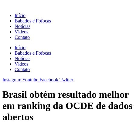
Ir
para
Início
o
Babados e Fofocas
conteúdo
Notícias
Vídeos
Contato
Início
Babados e Fofocas
Notícias
Vídeos
Contato
Instagram
Youtube
Facebook
Twitter
Brasil obtém resultado melhor
em ranking da OCDE de dados
abertos