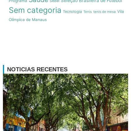
Seleção Brasileira de Futebol
Programa
Sedel
Sem categoria
Vila
Tecnologia
Tenis
tenis de mesa
Olímpica de Manaus
NOTICIAS RECENTES