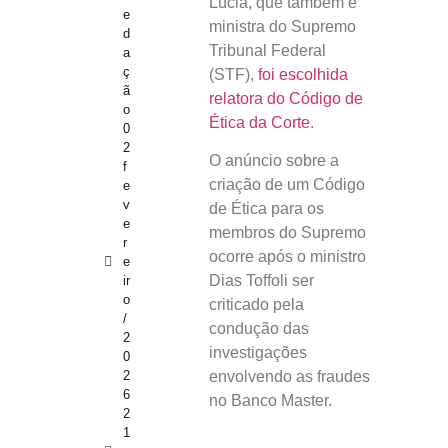
Lúcia, que também é
e
ministra do Supremo
d
Tribunal Federal
a
ç
(STF),
foi escolhida
ã
relatora do Código de
o
Ética da Corte
.
0
2
O anúncio sobre a
f
criação de um Código
e
v
de Ética para os
e
membros do Supremo
r
ocorre após o ministro
e
Dias Toffoli ser
ir
o
criticado pela
/
condução das
2
investigações
0
2
envolvendo as fraudes
6
no Banco Master.
2
1