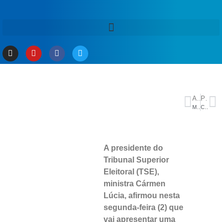
ANTERIOR
PRÓXIMO
Motta promete avançar sobre escala 6×1 e trabalho por aplicativos
Câmara aprova texto-base de MP que cria o programa Gás do Povo, considerada bandeira eleitoral de Lula
A presidente do
Tribunal Superior
Eleitoral (TSE),
ministra Cármen
Lúcia, afirmou nesta
segunda-feira (2) que
vai apresentar uma