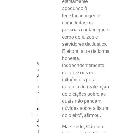
estritamente
adequada à
legislação vigente,
como todas as
pessoas contam que o
corpo de juízes e
servidores da Justiça
Eleitoral atue de forma
honesta,
A
independentemente
n
de pressões ou
d
influências para
r
garantia de realização
é
R
de eleições sobre as
i
quais não pendam
c
dúvidas sobre a lisura
a
r
do pleito”, afirmou.
d
o
Mais cedo, Cármen
R