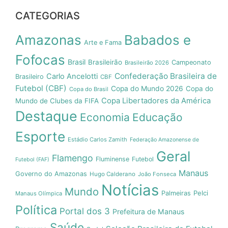
CATEGORIAS
Amazonas
Babados e
Arte e Fama
Fofocas
Brasil
Brasileirão
Campeonato
Brasileirão 2026
Confederação Brasileira de
Carlo Ancelotti
Brasileiro
CBF
Futebol (CBF)
Copa do Mundo 2026
Copa do
Copa do Brasil
Copa Libertadores da América
Mundo de Clubes da FIFA
Destaque
Economia
Educação
Esporte
Estádio Carlos Zamith
Federação Amazonense de
Geral
Flamengo
Fluminense
Futebol
Futebol (FAF)
Manaus
Governo do Amazonas
Hugo Calderano
João Fonseca
Notícias
Mundo
Pelci
Palmeiras
Manaus Olímpica
Política
Portal dos 3
Prefeitura de Manaus
Saúde