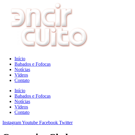
Ir
para
o
conteúdo
Início
Babados e Fofocas
Notícias
Vídeos
Contato
Início
Babados e Fofocas
Notícias
Vídeos
Contato
Instagram
Youtube
Facebook
Twitter