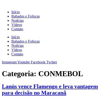
Ir
para
Início
o
Babados e Fofocas
conteúdo
Notícias
Vídeos
Contato
Início
Babados e Fofocas
Notícias
Vídeos
Contato
Instagram
Youtube
Facebook
Twitter
Categoria:
CONMEBOL
Lanús vence Flamengo e leva vantagem
para decisão no Maracanã