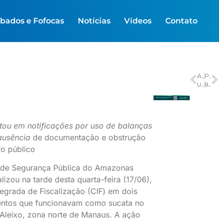
bados e Fofocas
Notícias
Vídeos
Contato
ANTERIOR
PRÓXIMO
Um novo tempo para as responsabilidades públicas
Batalhas na Copa: Nacional apresenta duelos dentro e fora de campo
tou em notificações por uso de balanças
 ausência
de documentação e obstrução
o público
a de Segurança Pública do Amazonas
lizou na tarde desta quarta-feira (17/06),
tegrada de Fiscalização (CIF) em dois
entos que funcionavam como sucata no
Aleixo, zona norte de Manaus. A ação