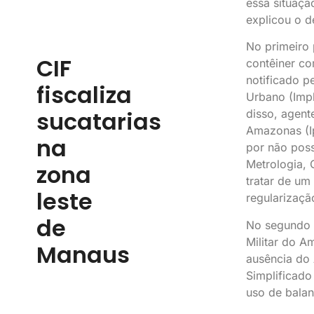
essa situaçã
explicou o d
No primeiro 
CIF
contêiner co
notificado p
fiscaliza
Urbano (Impl
sucatarias
disso, agent
Amazonas (I
na
por não possu
Metrologia, 
zona
tratar de u
leste
regularizaçã
de
No segundo 
Militar do A
Manaus
ausência do
Simplificad
uso de balan