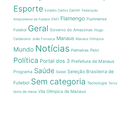
Esporte
Estádio Carlos Zamith
Federação
Flamengo
Fluminense
Amazonense de Futebol (FAF)
Geral
Futebol
Governo do Amazonas
Hugo
Manaus
Calderano
João Fonseca
Manaus Olímpica
Notícias
Mundo
Pelci
Palmeiras
Política
Portal dos 3
Prefeitura de Manaus
Saúde
Seleção Brasileira de
Programa
Sedel
Sem categoria
Futebol
Tecnologia
Tenis
Vila Olímpica de Manaus
tenis de mesa