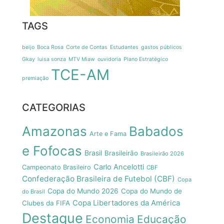
TAGS
beijo
Boca Rosa
Corte de Contas
Estudantes
gastos públicos
Gkay
luisa sonza
MTV Miaw
ouvidoria
Plano Estratégico
TCE-AM
premiação
CATEGORIAS
Amazonas
Babados
Arte e Fama
e Fofocas
Brasil
Brasileirão
Brasileirão 2026
Carlo Ancelotti
Campeonato Brasileiro
CBF
Confederação Brasileira de Futebol (CBF)
Copa
Copa do Mundo 2026
Copa do Mundo de
do Brasil
Copa Libertadores da América
Clubes da FIFA
Destaque
Economia
Educação