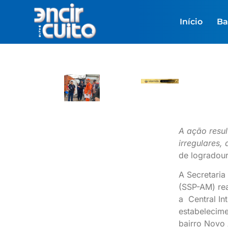
Início
Ba
A ação resul
irregulares,
de logradour
A Secretari
(SSP-AM) rea
a Central In
estabelecim
bairro Novo 