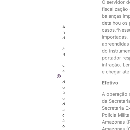
O servidor d
fiscalização
balanças imp
detalhou os
A
casos.“Ness
n
importadas.
d
r
apreendidas 
é
do instrumen
R
portador res
i
infração. L
c
a
e chegar até
r
d
Efetivo
o
R
A operação c
e
da Secretari
d
Secretaria Ex
a
Polícia Mili
ç
ã
Amazonas (P
o
Amazonas (C