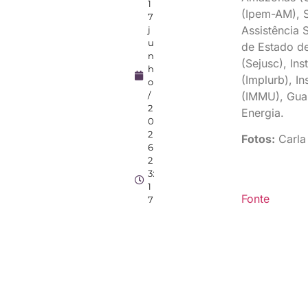
1
(Ipem-AM), S
7
Assistência 
j
u
de Estado de
n
(Sejusc), In
h
(Implurb), I
o
(IMMU), Gua
/
2
Energia.
0
2
Fotos:
Carla
6
2
3:
1
Fonte
7