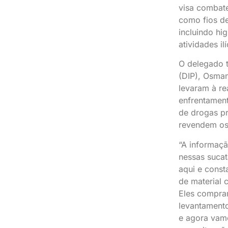
visa combate
como fios de
incluindo hi
atividades ilí
O delegado ti
(DIP), Osman
levaram à re
enfrentament
de drogas pr
revendem os
“A informaç
nessas sucat
aqui e cons
de material
Eles compra
levantamento
e agora vamo