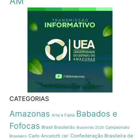
AM
CATEGORIAS
Amazonas
Babados e
Arte e Fama
Fofocas
Brasil
Brasileirão
Campeonato
Brasileirão 2026
Confederação Brasileira de
Carlo Ancelotti
Brasileiro
CBF