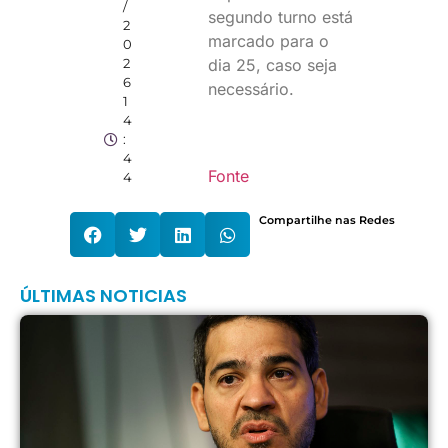
/
segundo turno está
2
marcado para o
0
2
dia 25, caso seja
6
necessário.
1
4
:
4
Fonte
4
Compartilhe nas Redes
ÚLTIMAS NOTICIAS
A
p
n
J
a
r
d
D