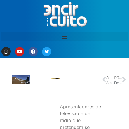
ANTERIOR
PRÓXIMO
Ato no Rio abre dia nacional para pressionar Senado pelo fim da 6×1
Festival de Parintins 2026: Garantido encerra o festival com “Parintins, Terra Encantada” e a despedida histórica de Isabelle Nogueira
Apresentadores de
televisão e de
rádio que
pretendem se