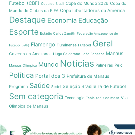
Futebol (CBF)
Copa do Mundo 2026
Copa do
Copa do Brasil
Copa Libertadores da América
Mundo de Clubes da FIFA
Destaque
Economia
Educação
Esporte
Estádio Carlos Zamith
Federação Amazonense de
Geral
Flamengo
Fluminense
Futebol
Futebol (FAF)
Manaus
Governo do Amazonas
Hugo Calderano
João Fonseca
Notícias
Mundo
Pelci
Palmeiras
Manaus Olímpica
Política
Portal dos 3
Prefeitura de Manaus
Saúde
Seleção Brasileira de Futebol
Programa
Sedel
Sem categoria
Vila
Tecnologia
Tenis
tenis de mesa
Olímpica de Manaus