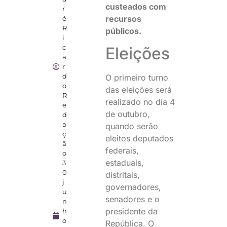
custeados com
r
recursos
é
R
públicos.
i
c
Eleições
a
r
d
O primeiro turno
o
das eleições será
R
realizado no dia 4
e
de outubro,
d
a
quando serão
ç
eleitos deputados
ã
federais,
o
estaduais,
3
0
distritais,
j
governadores,
u
senadores e o
n
presidente da
h
o
República. O