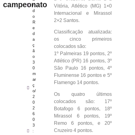
campeonato
r
Vitória, Atlético (MG) 1×0
d
Internacional e Mirassol
o
2×2 Santos.
R
e
Classificação atualizada:
d
os cinco primeiros
a
ç
colocados são:
ã
1º Palmeiras 19 pontos, 2º
o
Atlético (PR) 16 pontos, 3º
3
São Paulo 16 pontos, 4º
0
m
Fluminense 16 pontos e 5º
ar
Flamengo 14 pontos.
ç
o/
Os quatro últimos
2
colocados são: 17º
0
2
Botafogo 6 pontos, 18º
6
Mirassol 6 pontos, 19º
0
Remo 6 pontos, e 20º
3
Cruzeiro 4 pontos.
: