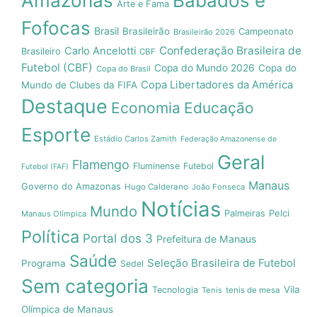
Amazonas
Babados e
Arte e Fama
Fofocas
Brasil
Brasileirão
Campeonato
Brasileirão 2026
Confederação Brasileira de
Carlo Ancelotti
Brasileiro
CBF
Futebol (CBF)
Copa do Mundo 2026
Copa do
Copa do Brasil
Copa Libertadores da América
Mundo de Clubes da FIFA
Destaque
Economia
Educação
Esporte
Estádio Carlos Zamith
Federação Amazonense de
Geral
Flamengo
Fluminense
Futebol
Futebol (FAF)
Manaus
Governo do Amazonas
Hugo Calderano
João Fonseca
Notícias
Mundo
Pelci
Palmeiras
Manaus Olímpica
Política
Portal dos 3
Prefeitura de Manaus
Saúde
Seleção Brasileira de Futebol
Programa
Sedel
Sem categoria
Vila
Tecnologia
Tenis
tenis de mesa
Olímpica de Manaus