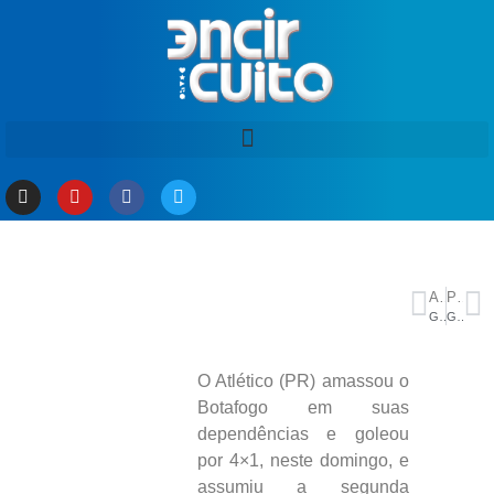
ANTERIOR
PRÓXIMO
Governador Wilson Lima destaca importância do maior mutirão de castração do Amazonas durante ação para mais de 2 mil animais
Guerra expõe risco energético do Brasil, diz ex-chefe da Petrobras
O Atlético (PR) amassou o
Botafogo em suas
dependências e goleou
por 4×1, neste domingo, e
assumiu a segunda