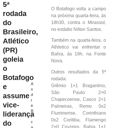
5ª
O Botafogo volta a campo
rodada
na próxima quarta-feira, às
do
18h30, contra o Mirassol,
no estádio Nilton Santos.
Brasileiro,
Atlético
Também na quarta-feira, o
Athletico vai enfrentar o
(PR)
Bahia, às 19h, na Fonte
goleia
Nova.
o
Outros resultados da 5ª
Botafogo
rodada:
A
e
Grêmio 1×1 Bragantino,
n
São Paulo 2×0
assume
d
Chapecoense, Casco 2×1
r
vice-
é
Palmeiras, Remo 0x2
R
liderança
Fluminense, Corinthians
i
0x2 Coritiba, Flamengo
do
c
2×0 Cruzeiro, Bahia 1×1
a