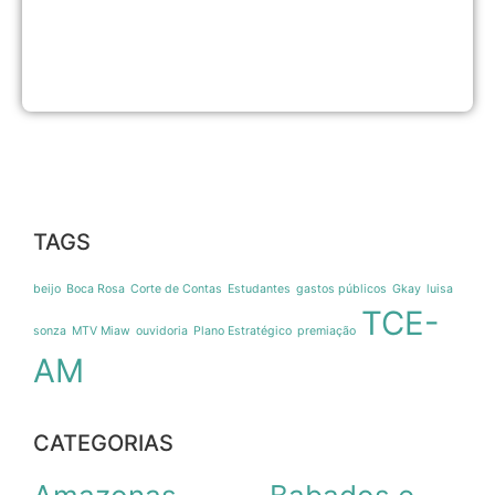
7
b
e
8
d
TAGS
beijo
Boca Rosa
Corte de Contas
Estudantes
gastos públicos
Gkay
luisa
TCE-
sonza
MTV Miaw
ouvidoria
Plano Estratégico
premiação
AM
CATEGORIAS