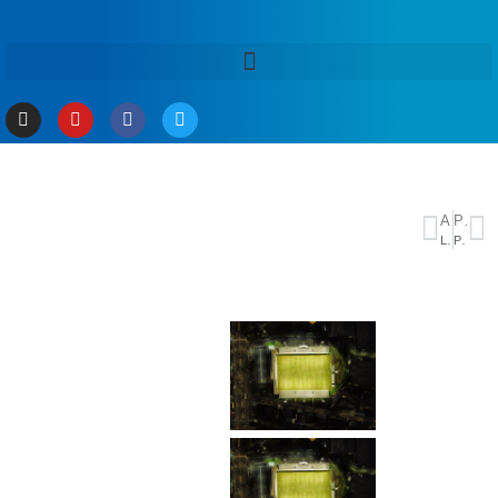
ANTERIOR
PRÓXIMO
Lula rebate Trump sobre Brasil ser um mau parceiro comercial
Presidente Roberto Cidade anuncia emendas para o setor primário durante entrega de insumos e implementos agrícolas