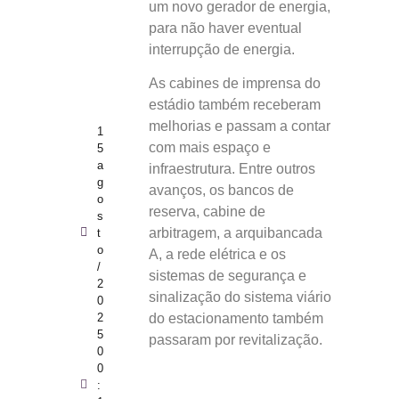
um novo gerador de energia,
para não haver eventual
interrupção de energia.
As cabines de imprensa do
estádio também receberam
melhorias e passam a contar
1
com mais espaço e
5
a
infraestrutura. Entre outros
g
avanços, os bancos de
o
reserva, cabine de
s
arbitragem, a arquibancada
t
o
A, a rede elétrica e os
/
sistemas de segurança e
2
sinalização do sistema viário
0
2
do estacionamento também
5
passaram por revitalização.
0
0
: