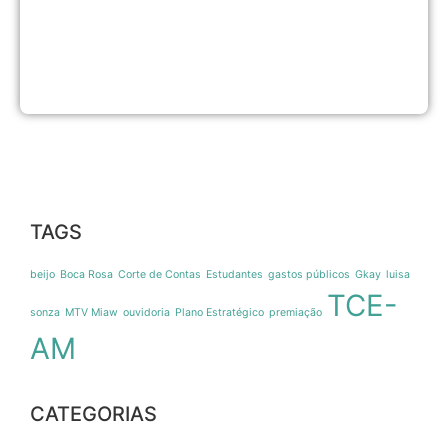
d
a
R
C
7
2
TAGS
beijo
Boca Rosa
Corte de Contas
Estudantes
gastos públicos
Gkay
luisa
TCE-
sonza
MTV Miaw
ouvidoria
Plano Estratégico
premiação
AM
CATEGORIAS