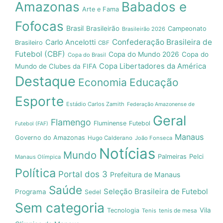
Amazonas
Babados e
Arte e Fama
Fofocas
Brasil
Brasileirão
Campeonato
Brasileirão 2026
Confederação Brasileira de
Carlo Ancelotti
Brasileiro
CBF
Futebol (CBF)
Copa do Mundo 2026
Copa do
Copa do Brasil
Copa Libertadores da América
Mundo de Clubes da FIFA
Destaque
Economia
Educação
Esporte
Estádio Carlos Zamith
Federação Amazonense de
Geral
Flamengo
Fluminense
Futebol
Futebol (FAF)
Manaus
Governo do Amazonas
Hugo Calderano
João Fonseca
Notícias
Mundo
Pelci
Palmeiras
Manaus Olímpica
Política
Portal dos 3
Prefeitura de Manaus
Saúde
Seleção Brasileira de Futebol
Programa
Sedel
Sem categoria
Vila
Tecnologia
Tenis
tenis de mesa