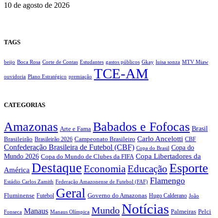
10 de agosto de 2026
TAGS
beijo
Boca Rosa
Corte de Contas
Estudantes
gastos públicos
Gkay
luisa sonza
MTV Miaw
TCE-AM
ouvidoria
Plano Estratégico
premiação
CATEGORIAS
Amazonas
Babados e Fofocas
Brasil
Arte e Fama
Carlo Ancelotti
Brasileirão
Campeonato Brasileiro
Brasileirão 2026
CBF
Confederação Brasileira de Futebol (CBF)
Copa do
Copa do Brasil
Copa Libertadores da
Mundo 2026
Copa do Mundo de Clubes da FIFA
Destaque
Esporte
Economia
Educação
América
Flamengo
Estádio Carlos Zamith
Federação Amazonense de Futebol (FAF)
Geral
Fluminense
Futebol
Governo do Amazonas
Hugo Calderano
João
Notícias
Mundo
Manaus
Pelci
Palmeiras
Fonseca
Manaus Olímpica