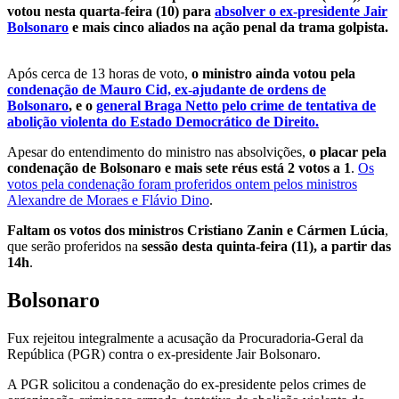
votou nesta quarta-feira (10) para
absolver o ex-presidente Jair
Bolsonaro
e mais cinco aliados na ação penal da trama golpista.
Após cerca de 13 horas de voto,
o ministro ainda votou pela
condenação de Mauro Cid, ex-ajudante de ordens de
Bolsonaro
, e o
general Braga Netto pelo crime de tentativa de
abolição violenta do Estado Democrático de Direito.
Apesar do entendimento do ministro nas absolvições,
o placar pela
condenação de Bolsonaro e mais sete réus está 2 votos a 1
.
Os
votos pela condenação foram proferidos ontem pelos ministros
Alexandre de Moraes e Flávio Dino
.
Faltam os votos dos ministros Cristiano Zanin e Cármen Lúcia
,
que serão proferidos na
sessão desta quinta-feira (11), a partir das
14h
.
Bolsonaro
Fux rejeitou integralmente a acusação da Procuradoria-Geral da
República (PGR) contra o ex-presidente Jair Bolsonaro.
A PGR solicitou a condenação do ex-presidente pelos crimes de