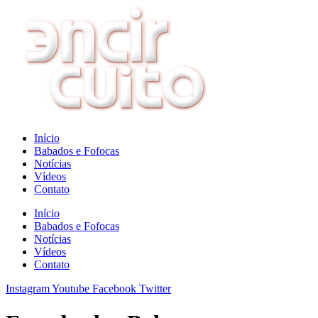
Ir
para
o
conteúdo
Início
Babados e Fofocas
Notícias
Vídeos
Contato
Início
Babados e Fofocas
Notícias
Vídeos
Contato
Instagram
Youtube
Facebook
Twitter