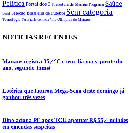
Política
Saúde
Portal dos 3
Prefeitura de Manaus
Programa
Sem categoria
Seleção Brasileira de Futebol
Sedel
Vila Olímpica de Manaus
Tecnologia
Tenis
tenis de mesa
NOTICIAS RECENTES
Manaus registra 35,4°C e tem dia mais quente do
ano, segundo Inmet
Lotérica que faturou Mega-Sena deste domingo já
ganhou três vezes
Dino aciona PF após TCU apontar R$ 55,4 milhões
em emendas suspeitas