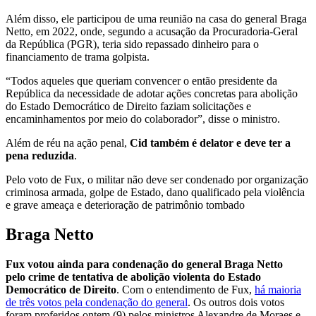
Além disso, ele participou de uma reunião na casa do general Braga
Netto, em 2022, onde, segundo a acusação da Procuradoria-Geral
da República (PGR), teria sido repassado dinheiro para o
financiamento de trama golpista.
“Todos aqueles que queriam convencer o então presidente da
República da necessidade de adotar ações concretas para abolição
do Estado Democrático de Direito faziam solicitações e
encaminhamentos por meio do colaborador”, disse o ministro.
Além de réu na ação penal,
Cid também é delator e deve ter a
pena reduzida
.
Pelo voto de Fux, o militar não deve ser condenado por organização
criminosa armada, golpe de Estado, dano qualificado pela violência
e grave ameaça e deterioração de patrimônio tombado
Braga Netto
Fux votou ainda para condenação do general Braga Netto
pelo crime de tentativa de abolição violenta do Estado
Democrático de Direito
. Com o entendimento de Fux,
há maioria
de três votos pela condenação do general
. Os outros dois votos
foram proferidos ontem (9) pelos ministros Alexandre de Moraes e