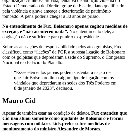
organização criminosa armada, tentativa de abolição violenta do
Estado Democrático de Direito, golpe de Estado, dano qualificado
pela violência e grave ameaça e deterioração de patrimônio
tombado. A pena poderia chegar a 30 anos de prisão.
No entendimento de Fux, Bolsonaro apenas cogitou medidas de
exceção, e “não aconteceu nada”.
No entendimento dele, a
cogitação não é suficiente para punir o ex-presidente.
Sobre as acusações de responsabilidade pelos atos golpistas, Fux
classificou como “ilações” da PGR a suposta ligação de Bolsonaro
com os golpistas que depredaram a sede do Supremo, o Congresso
Nacional e o Palácio do Planalto.
“Esses elementos jamais podem sustentar a ilação de
que Jair Bolsonaro tinha algum tipo de ligação com os
vândalos que depredaram as sedes dos Três Poderes em
8 de janeiro de 2023”, declarou.
Mauro Cid
Apesar de também estar na condição de delator,
Fux entendeu que
Cid não atuou somente como ajudante de Bolsonaro e trocou
mensagens com militares kids-pretos sobre medidas de
monitoramento do ministro Alexandre de Moraes
.