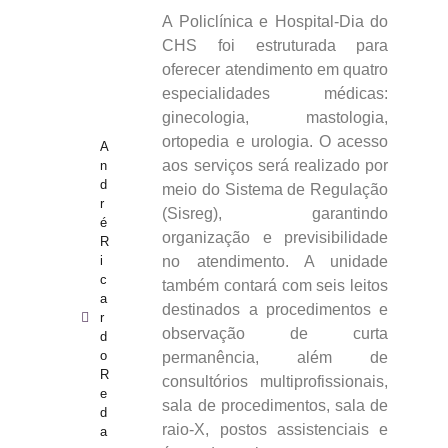
A Policlínica e Hospital-Dia do
CHS foi estruturada para
oferecer atendimento em quatro
especialidades médicas:
ginecologia, mastologia,
ortopedia e urologia. O acesso
A
aos serviços será realizado por
n
d
meio do Sistema de Regulação
r
(Sisreg), garantindo
é
organização e previsibilidade
R
i
no atendimento. A unidade
c
também contará com seis leitos
a
destinados a procedimentos e
r
observação de curta
d
o
permanência, além de
R
consultórios multiprofissionais,
e
sala de procedimentos, sala de
d
raio-X, postos assistenciais e
a