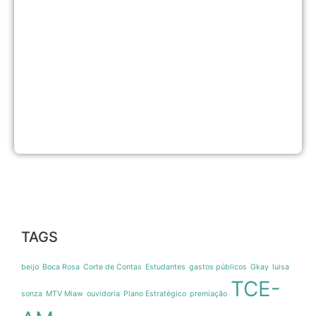
u
5
i
p
P
2
p
t
d
c
7
d
TAGS
beijo
Boca Rosa
Corte de Contas
Estudantes
gastos públicos
Gkay
luisa
TCE-
sonza
MTV Miaw
ouvidoria
Plano Estratégico
premiação