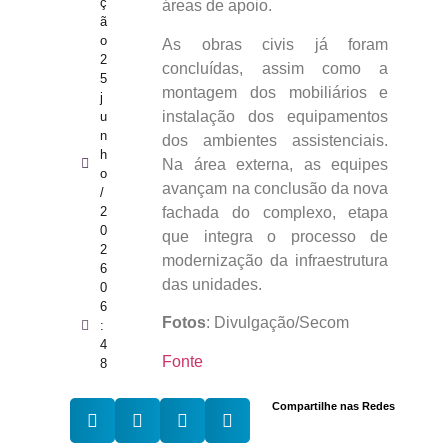
ç
áreas de apoio.
ã
o
As obras civis já foram
2
concluídas, assim como a
5
montagem dos mobiliários e
j
instalação dos equipamentos
u
n
dos ambientes assistenciais.
h
Na área externa, as equipes
o
avançam na conclusão da nova
/
fachada do complexo, etapa
2
0
que integra o processo de
2
modernização da infraestrutura
6
das unidades.
0
6
Fotos
: Divulgação/Secom
:
4
Fonte
8
Compartilhe nas Redes