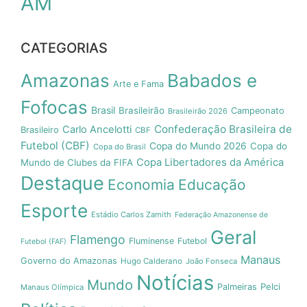
AM
CATEGORIAS
Amazonas
Babados e
Arte e Fama
Fofocas
Brasil
Brasileirão
Campeonato
Brasileirão 2026
Confederação Brasileira de
Carlo Ancelotti
Brasileiro
CBF
Futebol (CBF)
Copa do Mundo 2026
Copa do
Copa do Brasil
Copa Libertadores da América
Mundo de Clubes da FIFA
Destaque
Economia
Educação
Esporte
Estádio Carlos Zamith
Federação Amazonense de
Geral
Flamengo
Fluminense
Futebol
Futebol (FAF)
Manaus
Governo do Amazonas
Hugo Calderano
João Fonseca
Notícias
Mundo
Pelci
Palmeiras
Manaus Olímpica