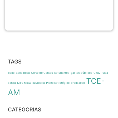
p
a
s
n
8
d
TAGS
beijo
Boca Rosa
Corte de Contas
Estudantes
gastos públicos
Gkay
luisa
TCE-
sonza
MTV Miaw
ouvidoria
Plano Estratégico
premiação
AM
CATEGORIAS