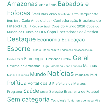
Amazonas
Babados e
Arte e Fama
Fofocas
Brasil
Brasileirão
Campeonato
Brasileirão 2026
Confederação Brasileira de
Carlo Ancelotti
Brasileiro
CBF
Futebol (CBF)
Copa do Mundo 2026
Copa do
Copa do Brasil
Copa Libertadores da América
Mundo de Clubes da FIFA
Destaque
Economia
Educação
Esporte
Estádio Carlos Zamith
Federação Amazonense de
Geral
Flamengo
Fluminense
Futebol
Futebol (FAF)
Manaus
Governo do Amazonas
Hugo Calderano
João Fonseca
Notícias
Mundo
Pelci
Palmeiras
Manaus Olímpica
Política
Portal dos 3
Prefeitura de Manaus
Saúde
Seleção Brasileira de Futebol
Programa
Sedel
Sem categoria
Vila
Tecnologia
Tenis
tenis de mesa