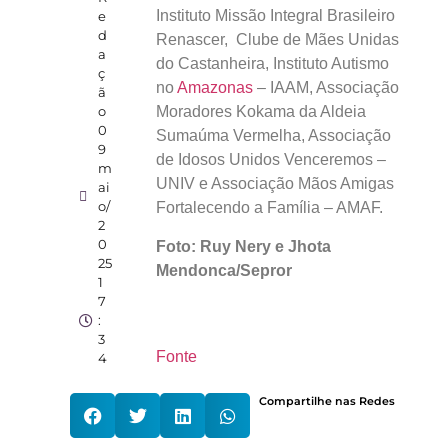
Instituto Missão Integral Brasileiro
e
d
Renascer, Clube de Mães Unidas
a
do Castanheira, Instituto Autismo
ç
no
Amazonas
– IAAM, Associação
ã
Moradores Kokama da Aldeia
o
0
Sumaúma Vermelha, Associação
9
de Idosos Unidos Venceremos –
m
UNIV e Associação Mãos Amigas
ai
o/
Fortalecendo a Família – AMAF.
2
0
Foto: Ruy Nery e Jhota
25
Mendonca/Sepror
1
7
:
3
Fonte
4
Compartilhe nas Redes