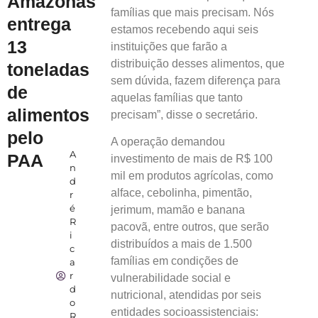
Amazonas
famílias que mais precisam. Nós
entrega
estamos recebendo aqui seis
13
instituições que farão a
distribuição desses alimentos, que
toneladas
sem dúvida, fazem diferença para
de
aquelas famílias que tanto
alimentos
precisam”, disse o secretário.
pelo
A operação demandou
A
PAA
investimento de mais de R$ 100
n
mil em produtos agrícolas, como
d
alface, cebolinha, pimentão,
r
é
jerimum, mamão e banana
R
pacovã, entre outros, que serão
i
distribuídos a mais de 1.500
c
famílias em condições de
a
r
vulnerabilidade social e
d
nutricional, atendidas por seis
o
entidades socioassistenciais:
R