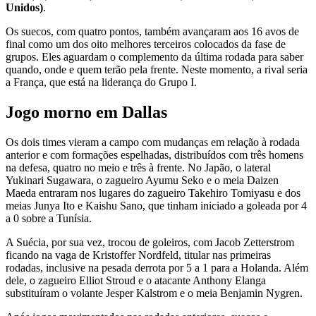
Unidos)
.
Os suecos, com quatro pontos, também avançaram aos 16 avos de
final como um dos oito melhores terceiros colocados da fase de
grupos. Eles aguardam o complemento da última rodada para saber
quando, onde e quem terão pela frente. Neste momento, a rival seria
a França, que está na liderança do Grupo I.
Jogo morno em Dallas
Os dois times vieram a campo com mudanças em relação à rodada
anterior e com formações espelhadas, distribuídos com três homens
na defesa, quatro no meio e três à frente. No Japão, o lateral
Yukinari Sugawara, o zagueiro Ayumu Seko e o meia Daizen
Maeda entraram nos lugares do zagueiro Takehiro Tomiyasu e dos
meias Junya Ito e Kaishu Sano, que tinham iniciado a goleada por 4
a 0 sobre a Tunísia.
A Suécia, por sua vez, trocou de goleiros, com Jacob Zetterstrom
ficando na vaga de Kristoffer Nordfeld, titular nas primeiras
rodadas, inclusive na pesada derrota por 5 a 1 para a Holanda. Além
dele, o zagueiro Elliot Stroud e o atacante Anthony Elanga
substituíram o volante Jesper Kalstrom e o meia Benjamin Nygren.