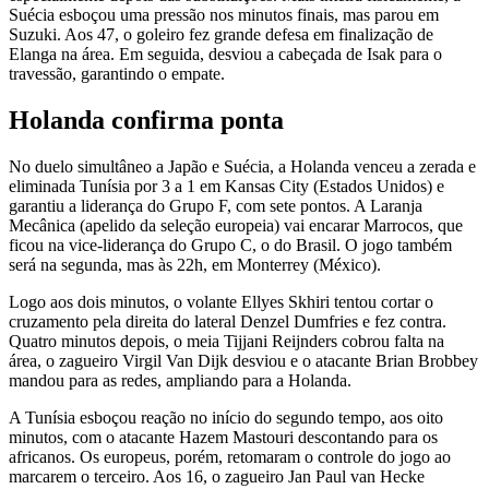
Suécia esboçou uma pressão nos minutos finais, mas parou em
Suzuki. Aos 47, o goleiro fez grande defesa em finalização de
Elanga na área. Em seguida, desviou a cabeçada de Isak para o
travessão, garantindo o empate.
Holanda confirma ponta
No duelo simultâneo a Japão e Suécia, a Holanda venceu a zerada e
eliminada Tunísia por 3 a 1 em Kansas City (Estados Unidos) e
garantiu a liderança do Grupo F, com sete pontos. A Laranja
Mecânica (apelido da seleção europeia) vai encarar Marrocos, que
ficou na vice-liderança do Grupo C, o do Brasil. O jogo também
será na segunda, mas às 22h, em Monterrey (México).
Logo aos dois minutos, o volante Ellyes Skhiri tentou cortar o
cruzamento pela direita do lateral Denzel Dumfries e fez contra.
Quatro minutos depois, o meia Tijjani Reijnders cobrou falta na
área, o zagueiro Virgil Van Dijk desviou e o atacante Brian Brobbey
mandou para as redes, ampliando para a Holanda.
A Tunísia esboçou reação no início do segundo tempo, aos oito
minutos, com o atacante Hazem Mastouri descontando para os
africanos. Os europeus, porém, retomaram o controle do jogo ao
marcarem o terceiro. Aos 16, o zagueiro Jan Paul van Hecke