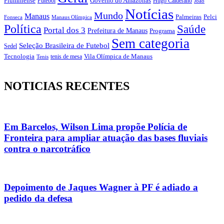
Fluminense
Futebol
Governo do Amazonas
Hugo Calderano
João
Notícias
Mundo
Manaus
Pelci
Palmeiras
Fonseca
Manaus Olímpica
Política
Saúde
Portal dos 3
Prefeitura de Manaus
Programa
Sem categoria
Seleção Brasileira de Futebol
Sedel
Vila Olímpica de Manaus
Tecnologia
Tenis
tenis de mesa
NOTICIAS RECENTES
Em Barcelos, Wilson Lima propõe Polícia de
Fronteira para ampliar atuação das bases fluviais
contra o narcotráfico
Depoimento de Jaques Wagner à PF é adiado a
pedido da defesa