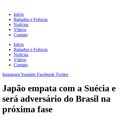
Ir
para
Início
o
Babados e Fofocas
conteúdo
Notícias
Vídeos
Contato
Início
Babados e Fofocas
Notícias
Vídeos
Contato
Instagram
Youtube
Facebook
Twitter
Japão empata com a Suécia e
será adversário do Brasil na
próxima fase