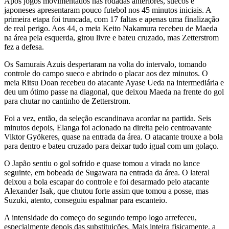
Após jogos movimentados nas rodadas anteriores, suecos e
japoneses apresentaram pouco futebol nos 45 minutos iniciais. A
primeira etapa foi truncada, com 17 faltas e apenas uma finalização
de real perigo. Aos 44, o meia Keito Nakamura recebeu de Maeda
na área pela esquerda, girou livre e bateu cruzado, mas Zetterstrom
fez a defesa.
Os Samurais Azuis despertaram na volta do intervalo, tomando
controle do campo sueco e abrindo o placar aos dez minutos. O
meia Ritsu Doan recebeu do atacante Ayase Ueda na intermediária e
deu um ótimo passe na diagonal, que deixou Maeda na frente do gol
para chutar no cantinho de Zetterstrom.
Foi a vez, então, da seleção escandinava acordar na partida. Seis
minutos depois, Elanga foi acionado na direita pelo centroavante
Viktor Gyökeres, quase na entrada da área. O atacante trouxe a bola
para dentro e bateu cruzado para deixar tudo igual com um golaço.
O Japão sentiu o gol sofrido e quase tomou a virada no lance
seguinte, em bobeada de Sugawara na entrada da área. O lateral
deixou a bola escapar do controle e foi desarmado pelo atacante
Alexander Isak, que chutou forte assim que tomou a posse, mas
Suzuki, atento, conseguiu espalmar para escanteio.
A intensidade do começo do segundo tempo logo arrefeceu,
especialmente depois das substituições. Mais inteira fisicamente, a