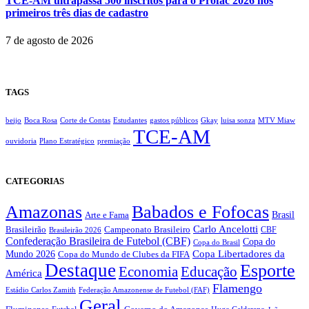
TCE-AM ultrapassa 500 inscritos para o Profac 2026 nos
primeiros três dias de cadastro
7 de agosto de 2026
TAGS
beijo
Boca Rosa
Corte de Contas
Estudantes
gastos públicos
Gkay
luisa sonza
MTV Miaw
TCE-AM
ouvidoria
Plano Estratégico
premiação
CATEGORIAS
Amazonas
Babados e Fofocas
Brasil
Arte e Fama
Carlo Ancelotti
Brasileirão
Campeonato Brasileiro
Brasileirão 2026
CBF
Confederação Brasileira de Futebol (CBF)
Copa do
Copa do Brasil
Copa Libertadores da
Mundo 2026
Copa do Mundo de Clubes da FIFA
Destaque
Esporte
Economia
Educação
América
Flamengo
Estádio Carlos Zamith
Federação Amazonense de Futebol (FAF)
Geral