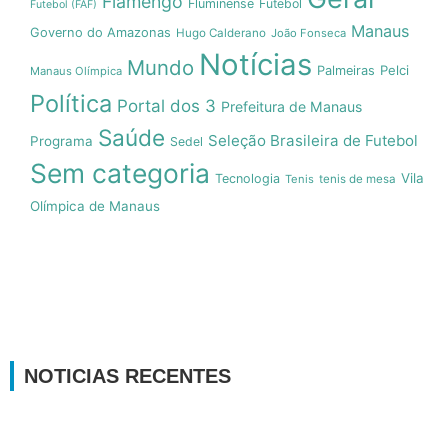
Flamengo
Fluminense
Futebol
Futebol (FAF)
Manaus
Governo do Amazonas
Hugo Calderano
João Fonseca
Notícias
Mundo
Pelci
Palmeiras
Manaus Olímpica
Política
Portal dos 3
Prefeitura de Manaus
Saúde
Seleção Brasileira de Futebol
Programa
Sedel
Sem categoria
Vila
Tecnologia
Tenis
tenis de mesa
Olímpica de Manaus
NOTICIAS RECENTES