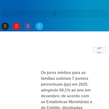
ANTERIOR
PRÓXIMO
Amazonas define propostas e delegados para conferência nacional do setor rural
CPI do INSS convoca Daniel Vorcaro a prestar depoimento; oitiva será em 5 de fevereiro
Os juros médios para as
famílias subiram 7 pontos
percentuais (pp) em 2025,
atingindo 60,1% ao ano em
dezembro, de acordo com
as Estatísticas Monetárias e
de Crédito, divulgadas