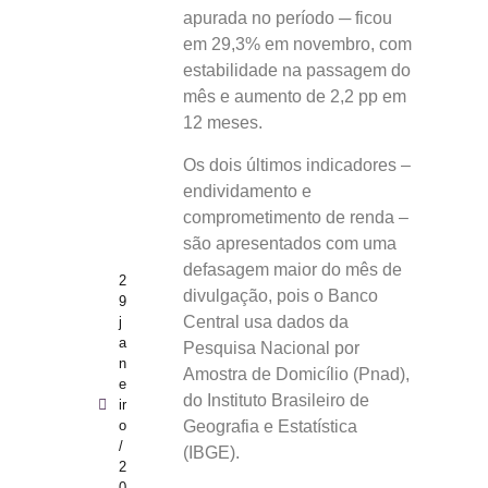
apurada no período ─ ficou
em 29,3% em novembro, com
estabilidade na passagem do
mês e aumento de 2,2 pp em
12 meses.
Os dois últimos indicadores –
endividamento e
comprometimento de renda –
são apresentados com uma
defasagem maior do mês de
2
divulgação, pois o Banco
9
Central usa dados da
j
a
Pesquisa Nacional por
n
Amostra de Domicílio (Pnad),
e
do Instituto Brasileiro de
ir
Geografia e Estatística
o
/
(IBGE).
2
0