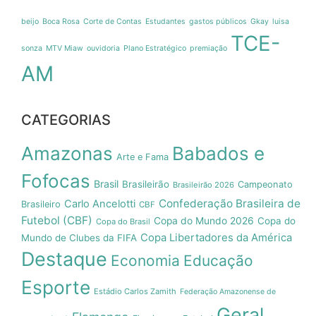
beijo
Boca Rosa
Corte de Contas
Estudantes
gastos públicos
Gkay
luisa
TCE-
sonza
MTV Miaw
ouvidoria
Plano Estratégico
premiação
AM
CATEGORIAS
Amazonas
Babados e
Arte e Fama
Fofocas
Brasil
Brasileirão
Campeonato
Brasileirão 2026
Confederação Brasileira de
Carlo Ancelotti
Brasileiro
CBF
Futebol (CBF)
Copa do Mundo 2026
Copa do
Copa do Brasil
Copa Libertadores da América
Mundo de Clubes da FIFA
Destaque
Economia
Educação
Esporte
Estádio Carlos Zamith
Federação Amazonense de
Geral