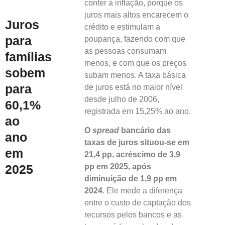
conter a inflação, porque os
juros mais altos encarecem o
Juros
crédito e estimulam a
para
poupança, fazendo com que
as pessoas consumam
famílias
menos, e com que os preços
sobem
subam menos. A taxa básica
para
de juros está no maior nível
desde julho de 2006,
60,1%
registrada em 15,25% ao ano.
ao
O
spread
bancário das
ano
taxas de juros situou-se em
em
21,4 pp, acréscimo de 3,9
2025
pp em 2025, após
diminuição de 1,9 pp em
2024.
Ele mede a diferença
entre o custo de captação dos
recursos pelos bancos e as