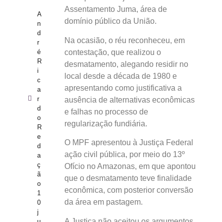
Assentamento Juma, área de
A
domínio público da União.
n
d
Na ocasião, o réu reconheceu, em
r
é
contestação, que realizou o
R
desmatamento, alegando residir no
i
local desde a década de 1980 e
c
apresentando como justificativa a
a
r
ausência de alternativas econômicas
d
e falhas no processo de
o
regularização fundiária.
R
e
O MPF apresentou à Justiça Federal
d
ação civil pública, por meio do 13º
a
ç
Ofício no Amazonas, em que apontou
ã
que o desmatamento teve finalidade
o
econômica, com posterior conversão
1
da área em pastagem.
0
j
A Justiça não aceitou os argumentos
u