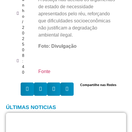
n
de estado de necessidade
h
apresentados pelo réu, reforçando
o
que dificuldades socioeconômicas
/
não justificam a degradação
2
0
ambiental ilegal.
2
5
Foto: Divulgação
0
8
:
4
Fonte
0
Compartilhe nas Redes
ÚLTIMAS NOTICIAS
F
c
l