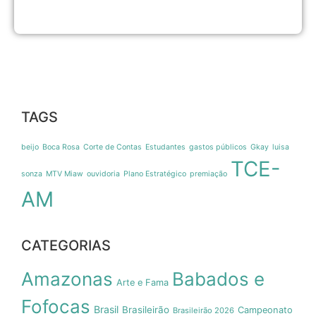
TAGS
beijo
Boca Rosa
Corte de Contas
Estudantes
gastos públicos
Gkay
luisa
TCE-
sonza
MTV Miaw
ouvidoria
Plano Estratégico
premiação
AM
CATEGORIAS
Amazonas
Babados e
Arte e Fama
Fofocas
Brasil
Brasileirão
Campeonato
Brasileirão 2026