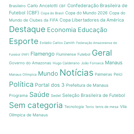
Confederação Brasileira de
Carlo Ancelotti
Brasileiro
CBF
Futebol (CBF)
Copa do Mundo 2026
Copa do
Copa do Brasil
Copa Libertadores da América
Mundo de Clubes da FIFA
Destaque
Economia
Educação
Esporte
Estádio Carlos Zamith
Federação Amazonense de
Geral
Flamengo
Fluminense
Futebol
Futebol (FAF)
Manaus
Governo do Amazonas
Hugo Calderano
João Fonseca
Notícias
Mundo
Pelci
Palmeiras
Manaus Olímpica
Política
Portal dos 3
Prefeitura de Manaus
Saúde
Seleção Brasileira de Futebol
Programa
Sedel
Sem categoria
Vila
Tecnologia
Tenis
tenis de mesa
Olímpica de Manaus