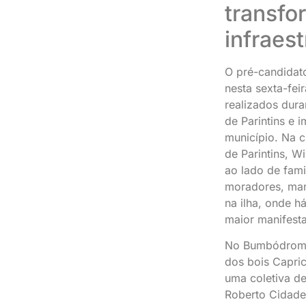
transfo
infraes
O pré-candidat
nesta sexta-fei
realizados dura
de Parintins e 
município. Na 
de Parintins, 
ao lado de fami
moradores, man
na ilha, onde h
maior manifest
No Bumbódromo,
dos bois Capric
uma coletiva d
Roberto Cidade