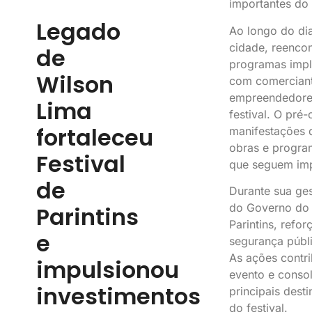
importantes do
Legado
Ao longo do dia
cidade, reencon
de
programas impl
Wilson
com comerciante
empreendedores
Lima
festival. O pr
fortaleceu
manifestações 
obras e progra
Festival
que seguem imp
de
Durante sua ges
do Governo do 
Parintins
Parintins, refo
e
segurança públic
As ações contri
impulsionou
evento e conso
investimentos
principais desti
do festival.