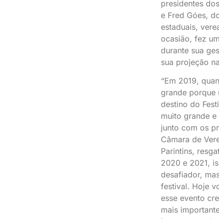
presidentes do
e Fred Góes, d
estaduais, vere
ocasião, fez u
durante sua ges
sua projeção na
“Em 2019, quan
grande porque 
destino do Fest
muito grande e
junto com os pr
Câmara de Vere
Parintins, resg
2020 e 2021, i
desafiador, ma
festival. Hoje 
esse evento cr
mais important