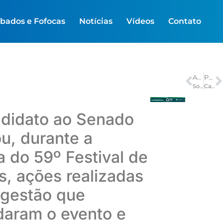
bados e Fofocas
Notícias
Vídeos
Contato
ANTERIOR
PRÓXIMO
Sonho de conhecer Parintins leva abrigados do Moacyr Alves ao Festival pela primeira vez
Cabos colocados em rios no Norte levam internet a 6 milhões de pessoas
didato ao Senado
u, durante a
a do 59º Festival de
ns, ações realizadas
 gestão que
daram o evento e