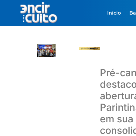
Início
Ba
Pré-can
destaco
abertur
Parinti
em sua
consoli