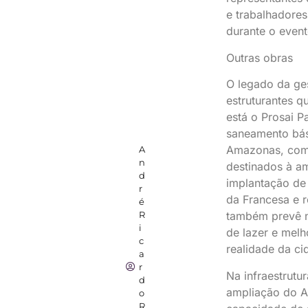
e trabalhadore
durante o event
Outras obras
O legado da ge
estruturantes q
está o Prosai P
saneamento bási
Amazonas, com
A
n
destinados à a
d
implantação de
r
da Francesa e 
é
R
também prevê n
i
de lazer e melh
c
realidade da ci
a
r
Na infraestrutu
d
ampliação do A
o
R