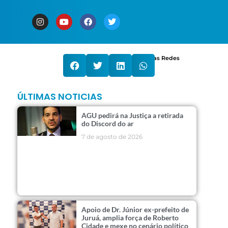
Compartilhe nas Redes
ÚLTIMAS NOTICIAS
AGU pedirá na Justiça a retirada
do Discord do ar
7 de agosto de 2026
Apoio de Dr. Júnior ex-prefeito de
Juruá, amplia força de Roberto
Cidade e mexe no cenário político