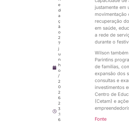
capacidade de 
e
justamente em 
d
movimentação 
a
recuperação do 
ç
ã
em saúde, educ
o
a rede de servi
2
durante o festiv
7
j
Wilson também 
u
Parintins prog
n
h
de famílias, co
o
expansão dos s
/
consultas e ex
2
0
investimentos e
2
Centro de Edu
6
(Cetam) e ações
2
empreendedoris
3
:1
Fonte
6