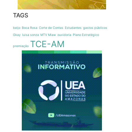
TAGS
beijo
Boca Rosa
Corte de Contas
Estudantes
gastos públicos
Gkay
luisa sonza
MTV Miaw
ouvidoria
Plano Estratégico
TCE-AM
premiação