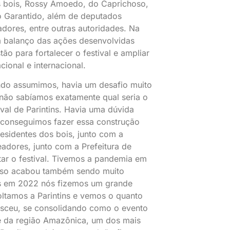
s bois, Rossy Amoedo, do Caprichoso,
o Garantido, além de deputados
adores, entre outras autoridades. Na
m balanço das ações desenvolvidas
tão para fortalecer o festival e ampliar
cional e internacional.
do assumimos, havia um desafio muito
não sabíamos exatamente qual seria o
ival de Parintins. Havia uma dúvida
 conseguimos fazer essa construção
esidentes dos bois, junto com a
adores, junto com a Prefeitura de
atar o festival. Tivemos a pandemia em
sso acabou também sendo muito
s em 2022 nós fizemos um grande
voltamos a Parintins e vemos o quanto
esceu, se consolidando como o evento
e da região Amazônica, um dos mais