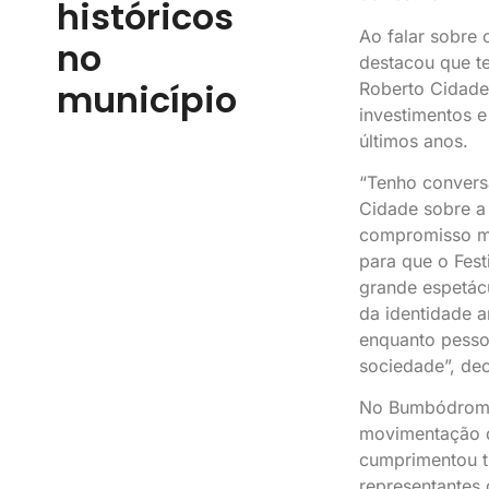
históricos
Ao falar sobre o
no
destacou que t
município
Roberto Cidade 
investimentos e
últimos anos.
“Tenho convers
Cidade sobre a 
compromisso mu
para que o Fest
grande espetácu
da identidade a
enquanto pesso
sociedade”, dec
No Bumbódromo
movimentação du
cumprimentou tu
representantes 