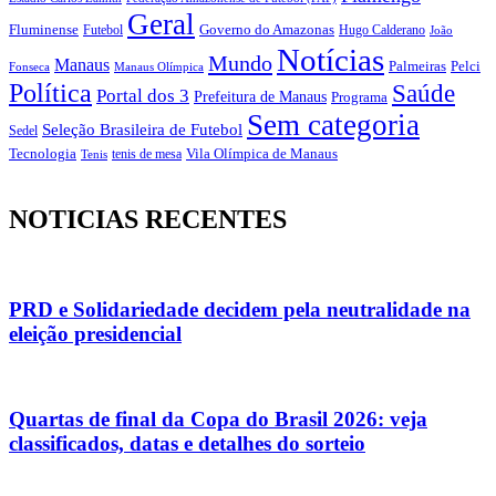
Geral
Fluminense
Futebol
Governo do Amazonas
Hugo Calderano
João
Notícias
Mundo
Manaus
Pelci
Palmeiras
Fonseca
Manaus Olímpica
Política
Saúde
Portal dos 3
Prefeitura de Manaus
Programa
Sem categoria
Seleção Brasileira de Futebol
Sedel
Vila Olímpica de Manaus
Tecnologia
Tenis
tenis de mesa
NOTICIAS RECENTES
PRD e Solidariedade decidem pela neutralidade na
eleição presidencial
Quartas de final da Copa do Brasil 2026: veja
classificados, datas e detalhes do sorteio