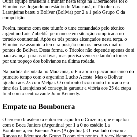
Outra equipe brasileira a triunfar nesta terça na Libertadores foi o
Fluminense. Jogando no estádio do Maracanã, o Tricolor das
Laranjeiras bateu o Bolívar (Bolívia) por 2 a 1 pelo Grupo C da
competição.
Porém, mesmo com este triunfo o time comandado pelo técnico
argentino Luis Zubeldía permanece em situação complicada no
torneio continental. Após os três pontos alcançados nesta terça, o
Fluminense assumiu a terceira posição com os mesmos quatro
pontos do Bolívar. Desta forma, o Tricolor não depende apenas de si
para avançar para as oitavas, mas precisa vencer e também torcer
por um tropeço dos bolivianos na última rodada.
Na partida disputada no Maracanã, o Flu abriu o placar aos cinco do
primeiro tempo com o argentino Lucho Acosta. Mas o Bolívar
igualou aos 23 com Melgar. O confronto ficou muito truncado e o
time das Laranjeiras só conseguiu garantir a vitória aos 25 da etapa
final com o centroavante John Kennedy.
Empate na Bombonera
O terceiro brasileiro a entrar em ação foi o Cruzeiro, que empatou
com o Boca Juniors (Argentina) por 1 a 0 no estádio La
Bombonera, em Buenos Aires (Argentina). O resultado deixou a
Raposa na liderança do Grupo D com oito pontos. A vice-liderança