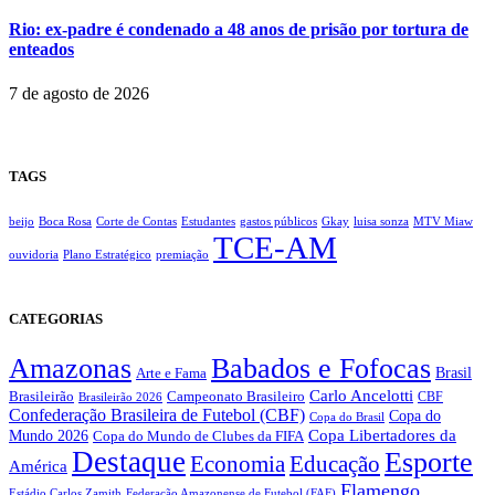
Rio: ex-padre é condenado a 48 anos de prisão por tortura de
enteados
7 de agosto de 2026
TAGS
beijo
Boca Rosa
Corte de Contas
Estudantes
gastos públicos
Gkay
luisa sonza
MTV Miaw
TCE-AM
ouvidoria
Plano Estratégico
premiação
CATEGORIAS
Amazonas
Babados e Fofocas
Brasil
Arte e Fama
Carlo Ancelotti
Brasileirão
Campeonato Brasileiro
Brasileirão 2026
CBF
Confederação Brasileira de Futebol (CBF)
Copa do
Copa do Brasil
Copa Libertadores da
Mundo 2026
Copa do Mundo de Clubes da FIFA
Destaque
Esporte
Economia
Educação
América
Flamengo
Estádio Carlos Zamith
Federação Amazonense de Futebol (FAF)