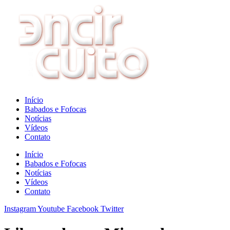
Ir
para
o
conteúdo
Início
Babados e Fofocas
Notícias
Vídeos
Contato
Início
Babados e Fofocas
Notícias
Vídeos
Contato
Instagram
Youtube
Facebook
Twitter