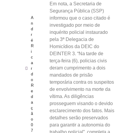
Em nota, a Secretaria de
Segurança Pública (SSP)
informou que o caso citado é
A
n
investigado por meio de
d
inquérito policial instaurado
r
pela 3ª Delegacia de
é
R
Homicídios da DEIC do
i
DEINTER 3. “Na tarde de
c
terça-feira (6), policias civis
a
deram cumprimento a dois
r
d
mandados de prisão
o
temporária contra os suspeitos
R
de envolvimento na morte da
e
vítima. As diligências
d
a
prosseguem visando o devido
ç
esclarecimento dos fatos. Mais
ã
detalhes serão preservados
o
para garantir a autonomia do
0
7
trabalho policial”, completa a