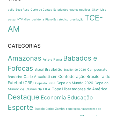
beijo
Boca Rosa
Corte de Contas
Estudantes
gastos públicos
Gkay
luisa
TCE-
sonza
MTV Miaw
ouvidoria
Plano Estratégico
premiação
AM
CATEGORIAS
Amazonas
Babados e
Arte e Fama
Fofocas
Brasil
Brasileirão
Campeonato
Brasileirão 2026
Confederação Brasileira de
Carlo Ancelotti
Brasileiro
CBF
Futebol (CBF)
Copa do Mundo 2026
Copa do
Copa do Brasil
Copa Libertadores da América
Mundo de Clubes da FIFA
Destaque
Economia
Educação
Esporte
Estádio Carlos Zamith
Federação Amazonense de