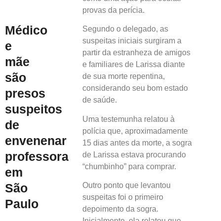
provas da perícia.
Médico
Segundo o delegado, as
suspeitas iniciais surgiram a
e
partir da estranheza de amigos
mãe
e familiares de Larissa diante
são
de sua morte repentina,
considerando seu bom estado
presos
de saúde.
suspeitos
Uma testemunha relatou à
de
polícia que, aproximadamente
envenenar
15 dias antes da morte, a sogra
professora
de Larissa estava procurando
“chumbinho” para comprar.
em
São
Outro ponto que levantou
suspeitas foi o primeiro
Paulo
depoimento da sogra.
Inicialmente, ela relatou que