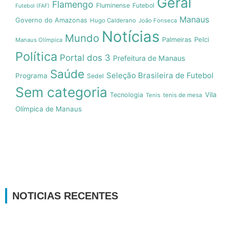
Geral
Flamengo
Fluminense
Futebol
Futebol (FAF)
Manaus
Governo do Amazonas
Hugo Calderano
João Fonseca
Notícias
Mundo
Pelci
Palmeiras
Manaus Olímpica
Política
Portal dos 3
Prefeitura de Manaus
Saúde
Seleção Brasileira de Futebol
Programa
Sedel
Sem categoria
Vila
Tecnologia
Tenis
tenis de mesa
Olímpica de Manaus
NOTICIAS RECENTES