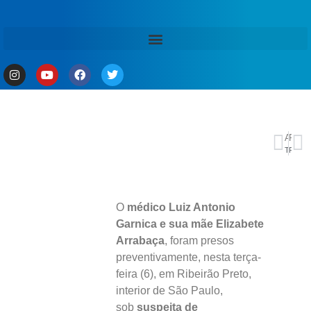
ANTERIOR
PRÓXIMO
Tomorrowland Brasil anuncia datas para 2024; confira
Produção industrial cresce além do esperado em março e indica primeiro trimestre mais forte
O
médico Luiz Antonio
Garnica e sua mãe Elizabete
Arrabaça
, foram presos
preventivamente, nesta terça-
feira (6), em Ribeirão Preto,
interior de São Paulo,
sob
suspeita de