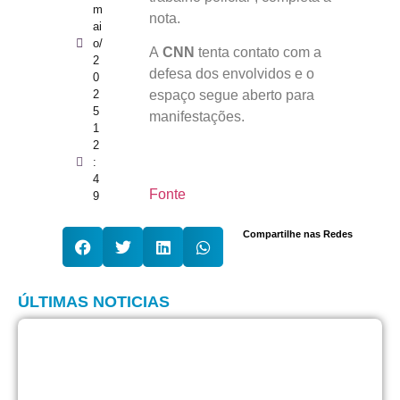
m
nota.
ai
o/
A
CNN
tenta contato com a
2
defesa dos envolvidos e o
0
2
espaço segue aberto para
5
manifestações.
1
2
:
4
Fonte
9
Compartilhe nas Redes
ÚLTIMAS NOTICIAS
T
c
r
g
c