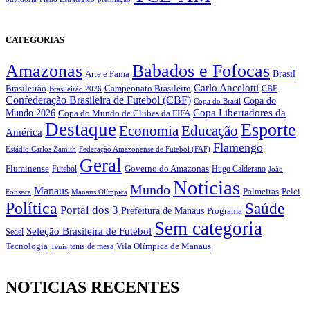
CATEGORIAS
Amazonas
Babados e Fofocas
Brasil
Arte e Fama
Carlo Ancelotti
Brasileirão
Campeonato Brasileiro
Brasileirão 2026
CBF
Confederação Brasileira de Futebol (CBF)
Copa do
Copa do Brasil
Copa Libertadores da
Mundo 2026
Copa do Mundo de Clubes da FIFA
Destaque
Esporte
Economia
Educação
América
Flamengo
Estádio Carlos Zamith
Federação Amazonense de Futebol (FAF)
Geral
Fluminense
Futebol
Governo do Amazonas
Hugo Calderano
João
Notícias
Mundo
Manaus
Pelci
Palmeiras
Fonseca
Manaus Olímpica
Política
Saúde
Portal dos 3
Prefeitura de Manaus
Programa
Sem categoria
Seleção Brasileira de Futebol
Sedel
Vila Olímpica de Manaus
Tecnologia
Tenis
tenis de mesa
NOTICIAS RECENTES