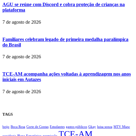
AGU se reúne com Discord e cobra proteção de crianças na
plataforma
7 de agosto de 2026
Familiares celebram legado de primeira medalha paralímpica
do Brasil
7 de agosto de 2026
TCE-AM acompanha ações voltadas à aprendizagem nos anos
iniciais em Autazes
7 de agosto de 2026
TAGS
beijo
Boca Rosa
Corte de Contas
Estudantes
gastos públicos
Gkay
luisa sonza
MTV Miaw
TCE-AM
ouvidoria
Plano Estratégico
premiação