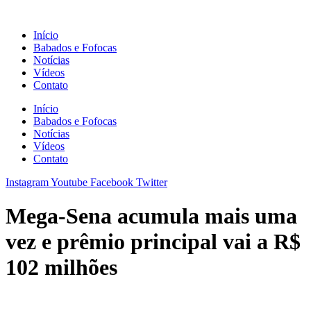
Ir
para
Início
o
Babados e Fofocas
conteúdo
Notícias
Vídeos
Contato
Início
Babados e Fofocas
Notícias
Vídeos
Contato
Instagram
Youtube
Facebook
Twitter
Mega-Sena acumula mais uma
vez e prêmio principal vai a R$
102 milhões