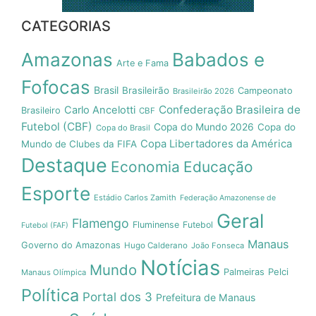
CATEGORIAS
Amazonas
Babados e
Arte e Fama
Fofocas
Brasil
Brasileirão
Campeonato
Brasileirão 2026
Confederação Brasileira de
Carlo Ancelotti
Brasileiro
CBF
Futebol (CBF)
Copa do Mundo 2026
Copa do
Copa do Brasil
Copa Libertadores da América
Mundo de Clubes da FIFA
Destaque
Economia
Educação
Esporte
Estádio Carlos Zamith
Federação Amazonense de
Geral
Flamengo
Fluminense
Futebol
Futebol (FAF)
Manaus
Governo do Amazonas
Hugo Calderano
João Fonseca
Notícias
Mundo
Pelci
Palmeiras
Manaus Olímpica
Política
Portal dos 3
Prefeitura de Manaus