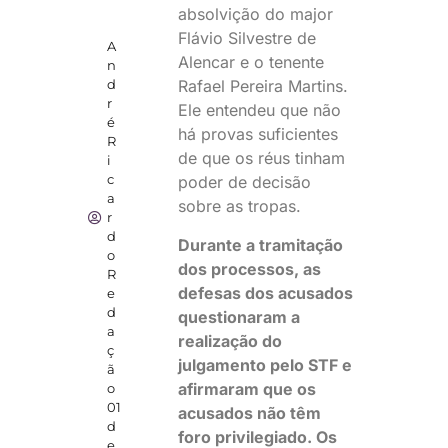
absolvição do major
Flávio Silvestre de
A
Alencar e o tenente
n
Rafael Pereira Martins.
d
r
Ele entendeu que não
é
há provas suficientes
R
de que os réus tinham
i
c
poder de decisão
a
sobre as tropas.
r
d
Durante a tramitação
o
dos processos, as
R
defesas dos acusados
e
d
questionaram a
a
realização do
ç
julgamento pelo STF e
ã
afirmaram que os
o
01
acusados não têm
d
foro privilegiado. Os
e