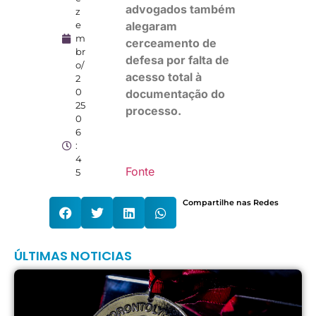
advogados também
z
alegaram
e
m
cerceamento de
br
defesa por falta de
o/
acesso total à
2
0
documentação do
25
processo.
0
6
:
4
Fonte
5
Compartilhe nas Redes
ÚLTIMAS NOTICIAS
F
c
l
p