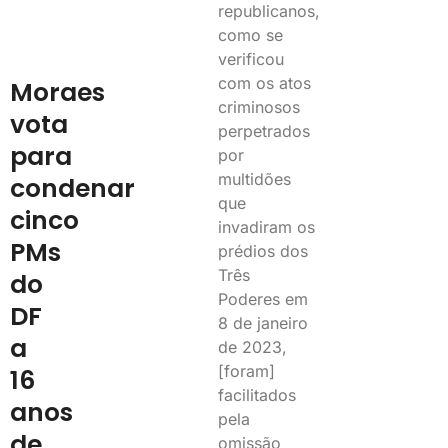
republicanos,
como se
verificou
com os atos
Moraes
criminosos
vota
perpetrados
para
por
multidões
condenar
que
cinco
invadiram os
PMs
prédios dos
Três
do
Poderes em
DF
8 de janeiro
a
de 2023,
[foram]
16
facilitados
anos
pela
de
omissão