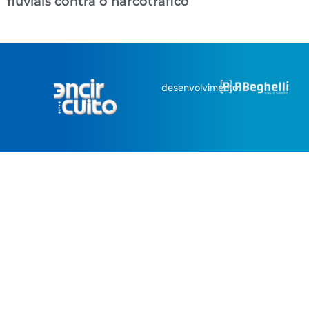
fluviais contra o narcotráfico
desenvolvimento: