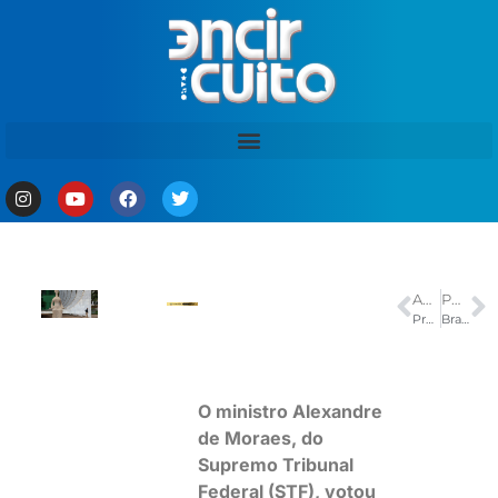
ANTERIOR
PRÓXIMO
Presidente Roberto Cidade comemora 20 anos da Escola do Legislativo Senador José Lindoso e reforça compromisso institucional da Aleam com a capacitação cidadã
Brasileiros ficam fora do pódio na Copa do Mundo de skate street
O ministro Alexandre
de Moraes, do
Supremo Tribunal
Federal (STF), votou