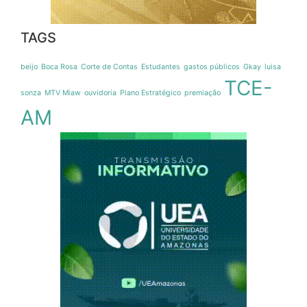
TAGS
beijo
Boca Rosa
Corte de Contas
Estudantes
gastos públicos
Gkay
luisa
TCE-
sonza
MTV Miaw
ouvidoria
Plano Estratégico
premiação
AM