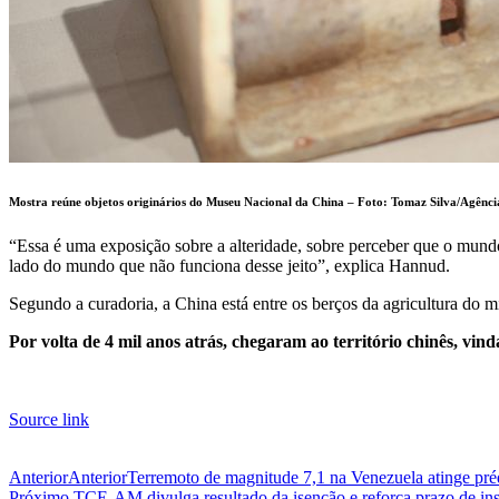
Mostra reúne objetos originários do Museu Nacional da China – Foto:
Tomaz Silva/Agência
“Essa é uma exposição sobre a alteridade, sobre perceber que o mundo
lado do mundo que não funciona desse jeito”, explica Hannud.
Segundo a curadoria, a China está entre os berços da agricultura do 
Por volta de 4 mil anos atrás, chegaram ao território chinês, vind
Source link
Anterior
Anterior
Terremoto de magnitude 7,1 na Venezuela atinge pré
Próximo
TCE-AM divulga resultado da isenção e reforça prazo de ins