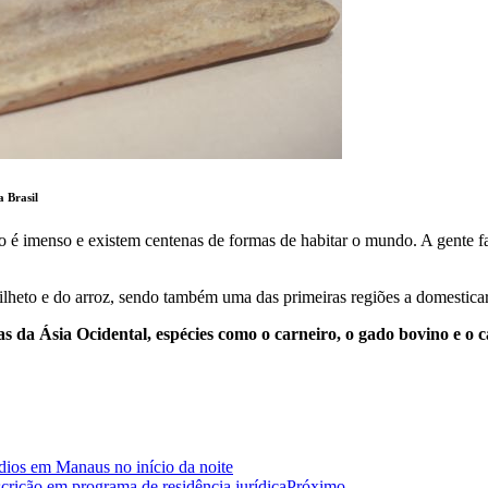
 Brasil
 é imenso e existem centenas de formas de habitar o mundo. A gente fal
milheto e do arroz, sendo também uma das primeiras regiões a domestica
as da Ásia Ocidental, espécies como o carneiro, o gado bovino e o c
dios em Manaus no início da noite
crição em programa de residência jurídica
Próximo