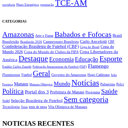
TCE-AM
ouvidoria
Plano Estratégico
premiação
CATEGORIAS
Amazonas
Babados e Fofocas
Brasil
Arte e Fama
Carlo Ancelotti
Brasileirão
Campeonato Brasileiro
Brasileirão 2026
CBF
Confederação Brasileira de Futebol (CBF)
Copa do
Copa do Brasil
Copa Libertadores da
Mundo 2026
Copa do Mundo de Clubes da FIFA
Destaque
Esporte
Economia
Educação
América
Flamengo
Estádio Carlos Zamith
Federação Amazonense de Futebol (FAF)
Geral
Fluminense
Futebol
Governo do Amazonas
Hugo Calderano
João
Notícias
Mundo
Manaus
Pelci
Palmeiras
Fonseca
Manaus Olímpica
Política
Saúde
Portal dos 3
Prefeitura de Manaus
Programa
Sem categoria
Seleção Brasileira de Futebol
Sedel
Vila Olímpica de Manaus
Tecnologia
Tenis
tenis de mesa
NOTICIAS RECENTES