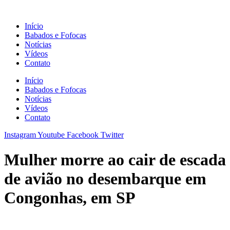
Ir
para
Início
o
Babados e Fofocas
conteúdo
Notícias
Vídeos
Contato
Início
Babados e Fofocas
Notícias
Vídeos
Contato
Instagram
Youtube
Facebook
Twitter
Mulher morre ao cair de escada
de avião no desembarque em
Congonhas, em SP