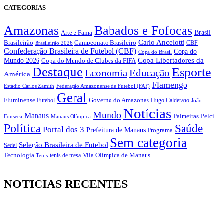
CATEGORIAS
Amazonas
Babados e Fofocas
Brasil
Arte e Fama
Carlo Ancelotti
Brasileirão
Campeonato Brasileiro
Brasileirão 2026
CBF
Confederação Brasileira de Futebol (CBF)
Copa do
Copa do Brasil
Copa Libertadores da
Mundo 2026
Copa do Mundo de Clubes da FIFA
Destaque
Esporte
Economia
Educação
América
Flamengo
Estádio Carlos Zamith
Federação Amazonense de Futebol (FAF)
Geral
Fluminense
Futebol
Governo do Amazonas
Hugo Calderano
João
Notícias
Mundo
Manaus
Pelci
Palmeiras
Fonseca
Manaus Olímpica
Política
Saúde
Portal dos 3
Prefeitura de Manaus
Programa
Sem categoria
Seleção Brasileira de Futebol
Sedel
Vila Olímpica de Manaus
Tecnologia
Tenis
tenis de mesa
NOTICIAS RECENTES