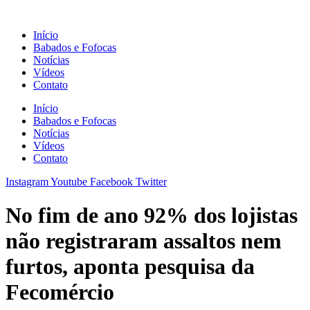
Ir
para
Início
o
Babados e Fofocas
conteúdo
Notícias
Vídeos
Contato
Início
Babados e Fofocas
Notícias
Vídeos
Contato
Instagram
Youtube
Facebook
Twitter
No fim de ano 92% dos lojistas
não registraram assaltos nem
furtos, aponta pesquisa da
Fecomércio