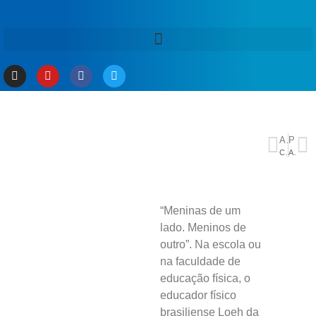
ANTERIOR
PRÓXIMO
Conheça Noruega e Costa do Marfim, possíveis adversários do Brasil
Ato no Rio abre dia nacional para pressionar Senado pelo fim da 6×1
“Meninas de um
lado. Meninos de
outro”. Na escola ou
na faculdade de
educação física, o
educador físico
brasiliense Loeh da