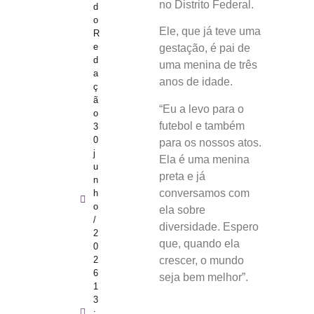
no Distrito Federal.
d
o
Ele, que já teve uma
R
e
gestação, é pai de
d
uma menina de três
a
anos de idade.
ç
ã
“Eu a levo para o
o
futebol e também
3
0
para os nossos atos.
j
Ela é uma menina
u
preta e já
n
conversamos com
h
o
ela sobre
/
diversidade. Espero
2
que, quando ela
0
2
crescer, o mundo
6
seja bem melhor”.
1
3
: