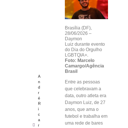
Brasília (DF),
28/06/2026 –
Daymon
Luiz durante evento
do Dia do Orgulho
LGBTQIA+.
Foto:
Marcelo
Camargo/Agência
Brasil
A
Entre as pessoas
n
d
que celebravam a
r
data, outro atleta era
é
Daymon Luiz, de 27
R
i
anos, que ama o
c
futebol e trabalha em
a
uma rede de bares
r