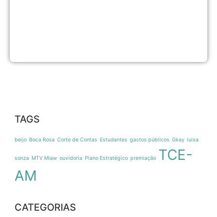
a
p
1
m
6
a
2
TAGS
beijo
Boca Rosa
Corte de Contas
Estudantes
gastos públicos
Gkay
luisa
TCE-
sonza
MTV Miaw
ouvidoria
Plano Estratégico
premiação
AM
CATEGORIAS