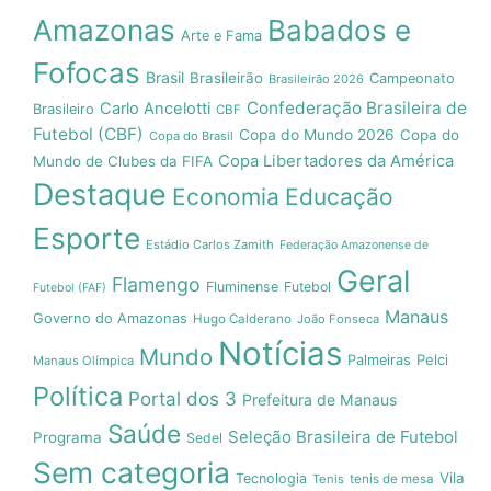
Amazonas
Babados e
Arte e Fama
Fofocas
Brasil
Brasileirão
Campeonato
Brasileirão 2026
Confederação Brasileira de
Carlo Ancelotti
Brasileiro
CBF
Futebol (CBF)
Copa do Mundo 2026
Copa do
Copa do Brasil
Copa Libertadores da América
Mundo de Clubes da FIFA
Destaque
Economia
Educação
Esporte
Estádio Carlos Zamith
Federação Amazonense de
Geral
Flamengo
Fluminense
Futebol
Futebol (FAF)
Manaus
Governo do Amazonas
Hugo Calderano
João Fonseca
Notícias
Mundo
Pelci
Palmeiras
Manaus Olímpica
Política
Portal dos 3
Prefeitura de Manaus
Saúde
Seleção Brasileira de Futebol
Programa
Sedel
Sem categoria
Vila
Tecnologia
Tenis
tenis de mesa