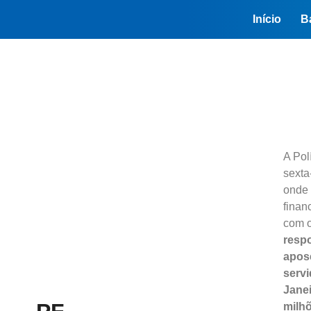
Início
B
A Pol
sexta
onde 
finan
com o
resp
apos
servi
Janei
milhõ