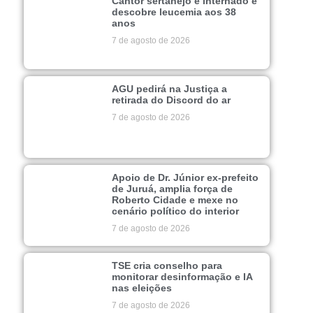
Cantor sertanejo é internado e
descobre leucemia aos 38
anos
7 de agosto de 2026
AGU pedirá na Justiça a
retirada do Discord do ar
7 de agosto de 2026
Apoio de Dr. Júnior ex-prefeito
de Juruá, amplia força de
Roberto Cidade e mexe no
cenário político do interior
7 de agosto de 2026
TSE cria conselho para
monitorar desinformação e IA
nas eleições
7 de agosto de 2026