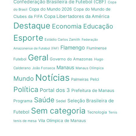
Confederação Brasileira de Futebol (CBF)
Copa
Copa do Mundo 2026
Copa do Mundo de
do Brasil
Copa Libertadores da América
Clubes da FIFA
Destaque
Economia
Educação
Esporte
Estádio Carlos Zamith
Federação
Flamengo
Fluminense
Amazonense de Futebol (FAF)
Geral
Futebol
Governo do Amazonas
Hugo
Manaus
Calderano
João Fonseca
Manaus Olímpica
Notícias
Mundo
Pelci
Palmeiras
Política
Portal dos 3
Prefeitura de Manaus
Saúde
Seleção Brasileira de
Programa
Sedel
Sem categoria
Futebol
Tecnologia
Tenis
Vila Olímpica de Manaus
tenis de mesa