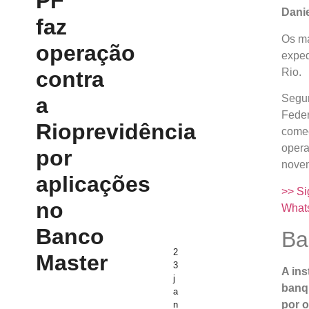
PF
Danie
faz
Os ma
operação
exped
Rio.
contra
Segun
a
Feder
Rioprevidência
come
opera
por
novem
aplicações
>> Si
no
What
Banco
Ba
2
Master
3
A ins
j
banqu
a
por o
n