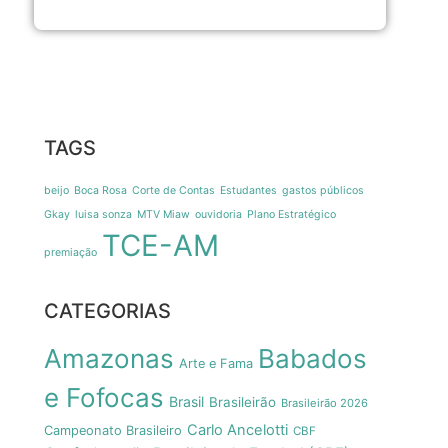
TAGS
beijo
Boca Rosa
Corte de Contas
Estudantes
gastos públicos
Gkay
luisa sonza
MTV Miaw
ouvidoria
Plano Estratégico
TCE-AM
premiação
CATEGORIAS
Amazonas
Babados
Arte e Fama
e Fofocas
Brasil
Brasileirão
Brasileirão 2026
Carlo Ancelotti
Campeonato Brasileiro
CBF