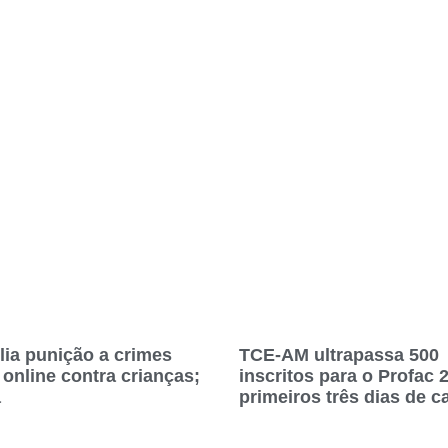
lia punição a crimes
TCE-AM ultrapassa 500
 online contra crianças;
inscritos para o Profac 
a
primeiros três dias de c