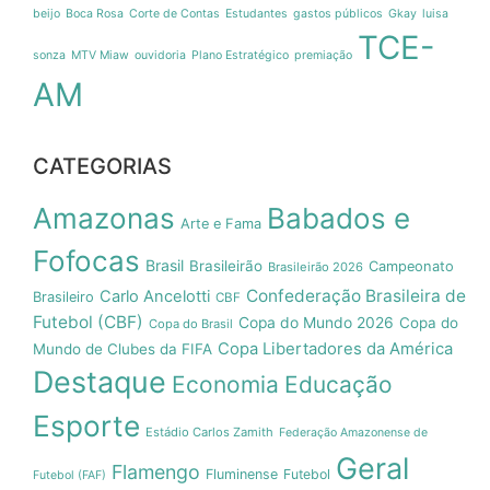
beijo
Boca Rosa
Corte de Contas
Estudantes
gastos públicos
Gkay
luisa
TCE-
sonza
MTV Miaw
ouvidoria
Plano Estratégico
premiação
AM
CATEGORIAS
Amazonas
Babados e
Arte e Fama
Fofocas
Brasil
Brasileirão
Campeonato
Brasileirão 2026
Confederação Brasileira de
Carlo Ancelotti
Brasileiro
CBF
Futebol (CBF)
Copa do Mundo 2026
Copa do
Copa do Brasil
Copa Libertadores da América
Mundo de Clubes da FIFA
Destaque
Economia
Educação
Esporte
Estádio Carlos Zamith
Federação Amazonense de
Geral
Flamengo
Fluminense
Futebol
Futebol (FAF)