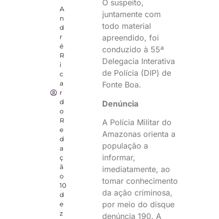
O suspeito,
A
juntamente com
n
todo material
d
r
apreendido, foi
é
conduzido à 55ª
R
Delegacia Interativa
i
de Polícia (DIP) de
c
a
Fonte Boa.
r
d
Denúncia
o
R
A Polícia Militar do
e
Amazonas orienta a
d
população a
a
informar,
ç
ã
imediatamente, ao
o
tomar conhecimento
10
da ação criminosa,
d
por meio do disque
e
z
denúncia 190. A