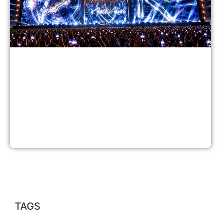
9
2
TAGS