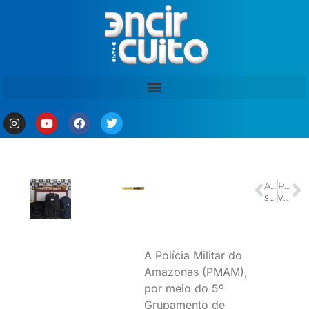
ANTERIOR
PRÓXIMO
Sabalenka diz não ser justo que mulheres enfrentem atletas trans
Vvice-governador Tadeu de Souza foi homenageado com a Medalha de Ouro da Cidade de Manaus
A Polícia Militar do
Amazonas (PMAM),
por meio do 5º
Grupamento de