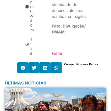
e
identidade do
m
denunciante será
br
mantida em sigilo.
o/
2
0
Foto: Divulgação/
25
PMAM
1
4
:
3
Fonte
5
Compartilhe nas Redes
ÚLTIMAS NOTICIAS
S
r
c
p
d