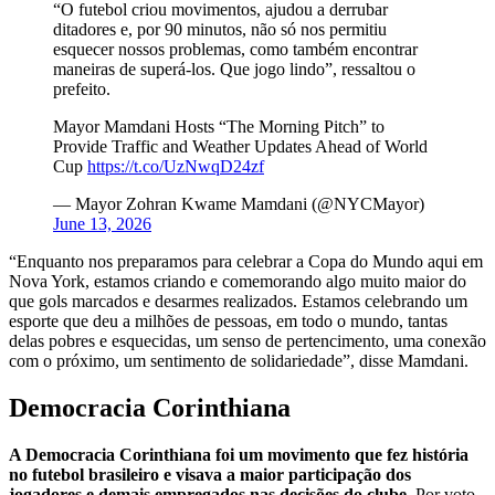
“O futebol criou movimentos, ajudou a derrubar
ditadores e, por 90 minutos, não só nos permitiu
esquecer nossos problemas, como também encontrar
maneiras de superá-los. Que jogo lindo”, ressaltou o
prefeito.
Mayor Mamdani Hosts “The Morning Pitch” to
Provide Traffic and Weather Updates Ahead of World
Cup
https://t.co/UzNwqD24zf
— Mayor Zohran Kwame Mamdani (@NYCMayor)
June 13, 2026
“Enquanto nos preparamos para celebrar a Copa do Mundo aqui em
Nova York, estamos criando e comemorando algo muito maior do
que gols marcados e desarmes realizados. Estamos celebrando um
esporte que deu a milhões de pessoas, em todo o mundo, tantas
delas pobres e esquecidas, um senso de pertencimento, uma conexão
com o próximo, um sentimento de solidariedade”, disse Mamdani.
Democracia Corinthiana
A Democracia Corinthiana foi um movimento que fez história
no futebol brasileiro e visava a maior participação dos
jogadores e demais empregados nas decisões do clube
. Por voto,