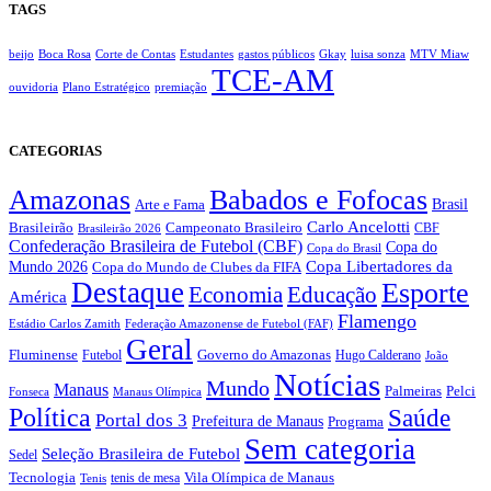
TAGS
beijo
Boca Rosa
Corte de Contas
Estudantes
gastos públicos
Gkay
luisa sonza
MTV Miaw
TCE-AM
ouvidoria
Plano Estratégico
premiação
CATEGORIAS
Amazonas
Babados e Fofocas
Brasil
Arte e Fama
Carlo Ancelotti
Brasileirão
Campeonato Brasileiro
Brasileirão 2026
CBF
Confederação Brasileira de Futebol (CBF)
Copa do
Copa do Brasil
Copa Libertadores da
Mundo 2026
Copa do Mundo de Clubes da FIFA
Destaque
Esporte
Economia
Educação
América
Flamengo
Estádio Carlos Zamith
Federação Amazonense de Futebol (FAF)
Geral
Fluminense
Futebol
Governo do Amazonas
Hugo Calderano
João
Notícias
Mundo
Manaus
Pelci
Palmeiras
Fonseca
Manaus Olímpica
Política
Saúde
Portal dos 3
Prefeitura de Manaus
Programa
Sem categoria
Seleção Brasileira de Futebol
Sedel
Vila Olímpica de Manaus
Tecnologia
Tenis
tenis de mesa