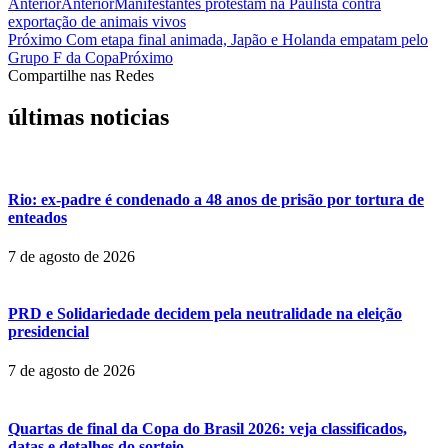
Anterior
Anterior
Manifestantes protestam na Paulista contra
exportação de animais vivos
Próximo
Com etapa final animada, Japão e Holanda empatam pelo
Grupo F da Copa
Próximo
Compartilhe nas Redes
últimas noticias
Rio: ex-padre é condenado a 48 anos de prisão por tortura de
enteados
7 de agosto de 2026
PRD e Solidariedade decidem pela neutralidade na eleição
presidencial
7 de agosto de 2026
Quartas de final da Copa do Brasil 2026: veja classificados,
datas e detalhes do sorteio