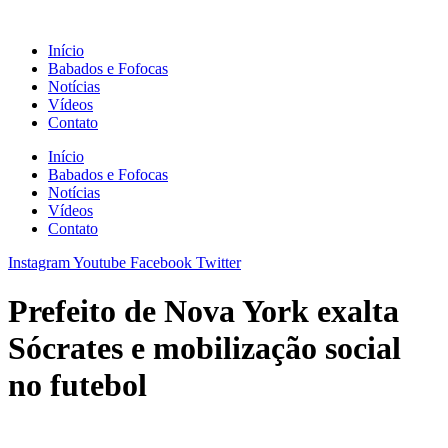
Ir
para
Início
o
Babados e Fofocas
conteúdo
Notícias
Vídeos
Contato
Início
Babados e Fofocas
Notícias
Vídeos
Contato
Instagram
Youtube
Facebook
Twitter
Prefeito de Nova York exalta
Sócrates e mobilização social
no futebol