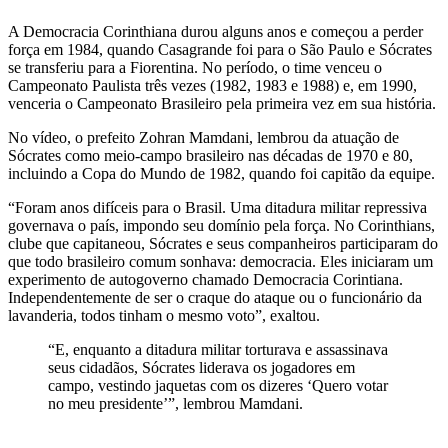
A Democracia Corinthiana durou alguns anos e começou a perder
força em 1984, quando Casagrande foi para o São Paulo e Sócrates
se transferiu para a Fiorentina. No período, o time venceu o
Campeonato Paulista três vezes (1982, 1983 e 1988) e, em 1990,
venceria o Campeonato Brasileiro pela primeira vez em sua história.
No vídeo, o prefeito Zohran Mamdani, lembrou da atuação de
Sócrates como meio-campo brasileiro nas décadas de 1970 e 80,
incluindo a Copa do Mundo de 1982, quando foi capitão da equipe.
“Foram anos difíceis para o Brasil. Uma ditadura militar repressiva
governava o país, impondo seu domínio pela força. No Corinthians,
clube que capitaneou, Sócrates e seus companheiros participaram do
que todo brasileiro comum sonhava: democracia. Eles iniciaram um
experimento de autogoverno chamado Democracia Corintiana.
Independentemente de ser o craque do ataque ou o funcionário da
lavanderia, todos tinham o mesmo voto”, exaltou.
“E, enquanto a ditadura militar torturava e assassinava
seus cidadãos, Sócrates liderava os jogadores em
campo, vestindo jaquetas com os dizeres ‘Quero votar
no meu presidente’”, lembrou Mamdani.