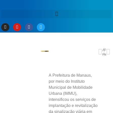
ANTERIOR
PRÓXIMO
Plataformas passam a exigir autorização para remunerar menores
NY Times elege o hino do Brasil o mais bonito entre os países da Copa
A Prefeitura de Manaus,
por meio do Instituto
Municipal de Mobilidade
Urbana (IMMU),
intensificou os serviços de
implantação e revitalização
da sinalização viária em