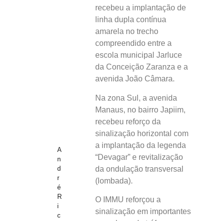
recebeu a implantação de
linha dupla contínua
amarela no trecho
compreendido entre a
escola municipal Jarluce
da Conceição Zaranza e a
avenida João Câmara.
Na zona Sul, a avenida
Manaus, no bairro Japiim,
recebeu reforço da
sinalização horizontal com
a implantação da legenda
A
“Devagar” e revitalização
n
da ondulação transversal
d
r
(lombada).
é
R
O IMMU reforçou a
i
sinalização em importantes
c