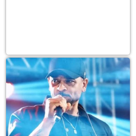
a
a
v
a
n
i
A
7
2
C
s
é
i
e
d
l
a
a
7
d