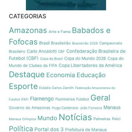
CATEGORIAS
Amazonas
Babados e
Arte e Fama
Fofocas
Brasil
Brasileirão
Campeonato
Brasileirão 2026
Confederação Brasileira de
Carlo Ancelotti
Brasileiro
CBF
Futebol (CBF)
Copa do Mundo 2026
Copa do
Copa do Brasil
Copa Libertadores da América
Mundo de Clubes da FIFA
Destaque
Economia
Educação
Esporte
Estádio Carlos Zamith
Federação Amazonense de
Geral
Flamengo
Fluminense
Futebol
Futebol (FAF)
Manaus
Governo do Amazonas
Hugo Calderano
João Fonseca
Notícias
Mundo
Pelci
Palmeiras
Manaus Olímpica
Política
Portal dos 3
Prefeitura de Manaus