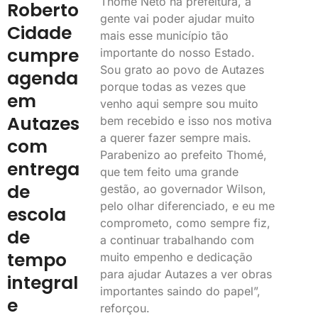
Thomé Neto na prefeitura, a
Roberto
gente vai poder ajudar muito
Cidade
mais esse município tão
cumpre
importante do nosso Estado.
Sou grato ao povo de Autazes
agenda
porque todas as vezes que
em
venho aqui sempre sou muito
Autazes
bem recebido e isso nos motiva
a querer fazer sempre mais.
com
Parabenizo ao prefeito Thomé,
entrega
que tem feito uma grande
de
gestão, ao governador Wilson,
pelo olhar diferenciado, e eu me
escola
comprometo, como sempre fiz,
de
a continuar trabalhando com
tempo
muito empenho e dedicação
para ajudar Autazes a ver obras
integral
importantes saindo do papel”,
e
reforçou.