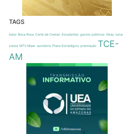
TAGS
beijo
Boca Rosa
Corte de Contas
Estudantes
gastos públicos
Gkay
luisa
TCE-
sonza
MTV Miaw
ouvidoria
Plano Estratégico
premiação
AM