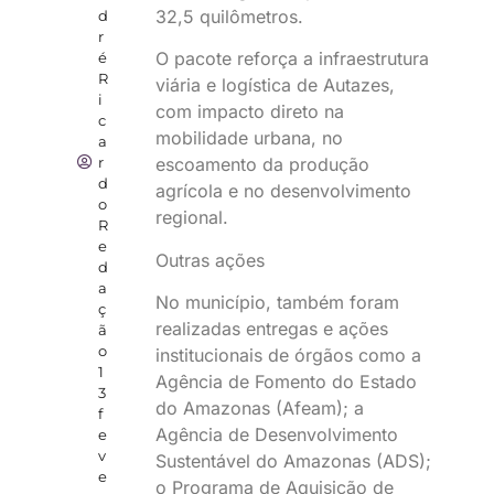
32,5 quilômetros.
d
r
O pacote reforça a infraestrutura
é
R
viária e logística de Autazes,
i
com impacto direto na
c
mobilidade urbana, no
a
r
escoamento da produção
d
agrícola e no desenvolvimento
o
regional.
R
e
Outras ações
d
a
No município, também foram
ç
realizadas entregas e ações
ã
o
institucionais de órgãos como a
1
Agência de Fomento do Estado
3
do Amazonas (Afeam); a
f
Agência de Desenvolvimento
e
v
Sustentável do Amazonas (ADS);
e
o Programa de Aquisição de