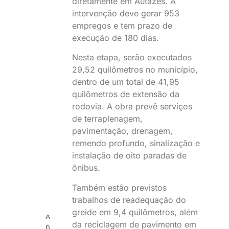
diretamente em Autazes. A
intervenção deve gerar 953
empregos e tem prazo de
execução de 180 dias.
Nesta etapa, serão executados
29,52 quilômetros no município,
dentro de um total de 41,95
quilômetros de extensão da
rodovia. A obra prevê serviços
de terraplenagem,
pavimentação, drenagem,
remendo profundo, sinalização e
instalação de oito paradas de
ônibus.
Também estão previstos
trabalhos de readequação do
greide em 9,4 quilômetros, além
A
da reciclagem de pavimento em
n