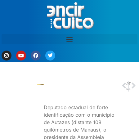
ANTERIOR
PRÓXIMO
Mega-Sena acumula e prêmio vai a R$ 62 milhões
FVS-RCP alerta sobre a proibição da comercialização de fórmula infantil com risco de contaminação por toxina.
Deputado estadual de forte
identificação com o município
de Autazes (distante 108
quilômetros de Manaus), o
presidente da Assembleia