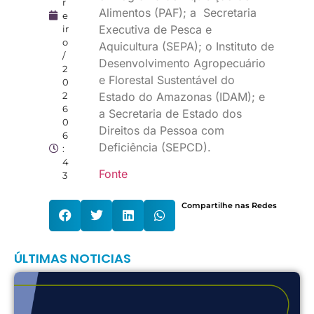
r
Alimentos (PAF); a Secretaria
e
Executiva de Pesca e
ir
o
Aquicultura (SEPA); o Instituto de
/
Desenvolvimento Agropecuário
2
e Florestal Sustentável do
0
2
Estado do Amazonas (IDAM); e
6
a Secretaria de Estado dos
0
Direitos da Pessoa com
6
Deficiência (SEPCD).
:
4
Fonte
3
Compartilhe nas Redes
ÚLTIMAS NOTICIAS
R
p
c