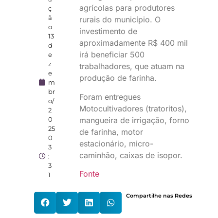
agrícolas para produtores
ç
ã
rurais do município. O
o
investimento de
13
aproximadamente R$ 400 mil
d
irá beneficiar 500
e
z
trabalhadores, que atuam na
e
produção de farinha.
m
br
Foram entregues
o/
Motocultivadores (tratoritos),
2
0
mangueira de irrigação, forno
25
de farinha, motor
0
estacionário, micro-
3
caminhão, caixas de isopor.
:
3
Fonte
1
Compartilhe nas Redes