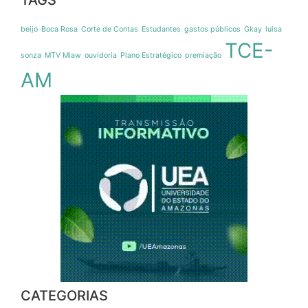
beijo
Boca Rosa
Corte de Contas
Estudantes
gastos públicos
Gkay
luisa
TCE-
sonza
MTV Miaw
ouvidoria
Plano Estratégico
premiação
AM
CATEGORIAS