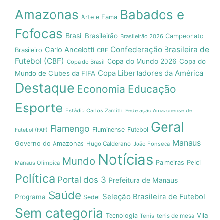
Amazonas
Babados e
Arte e Fama
Fofocas
Brasil
Brasileirão
Campeonato
Brasileirão 2026
Confederação Brasileira de
Carlo Ancelotti
Brasileiro
CBF
Futebol (CBF)
Copa do Mundo 2026
Copa do
Copa do Brasil
Copa Libertadores da América
Mundo de Clubes da FIFA
Destaque
Economia
Educação
Esporte
Estádio Carlos Zamith
Federação Amazonense de
Geral
Flamengo
Fluminense
Futebol
Futebol (FAF)
Manaus
Governo do Amazonas
Hugo Calderano
João Fonseca
Notícias
Mundo
Pelci
Palmeiras
Manaus Olímpica
Política
Portal dos 3
Prefeitura de Manaus
Saúde
Seleção Brasileira de Futebol
Programa
Sedel
Sem categoria
Vila
Tecnologia
Tenis
tenis de mesa