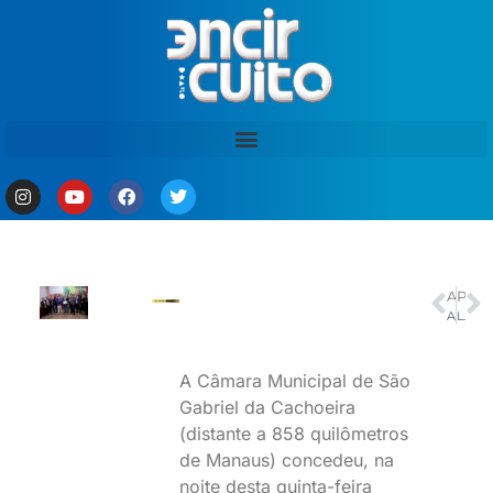
ANTERIOR
PRÓXIMO
Acordo de Paris completa 10 anos com alerta por metas insuficientes
Lula diz que fim de sanção a Alexandre de Moraes é bom para o Brasil
A Câmara Municipal de São
Gabriel da Cachoeira
(distante a 858 quilômetros
de Manaus) concedeu, na
noite desta quinta-feira