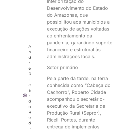
Interiorização do
Desenvolvimento do Estado
do Amazonas, que
possibilitou aos municípios a
execução de ações voltadas
ao enfrentamento da
pandemia, garantindo suporte
A
financeiro e estrutural às
n
administrações locais.
d
r
Setor primário
é
R
Pela parte da tarde, na terra
i
c
conhecida como “Cabeça do
a
Cachorro”, Roberto Cidade
r
acompanhou o secretário-
d
executivo da Secretaria de
o
R
Produção Rural (Sepror),
e
Ricelli Pontes, durante
d
entrega de implementos
a