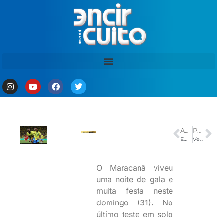
ANTERIOR
PRÓXIMO
Em Rio Preto da Eva, governador Roberto Cidade dá início à última etapa das obras de modernização da AM-010
Venda de ingressos para show de Luan Santana em Manaus começa nesta quinta (11)
O Maracanã viveu
uma noite de gala e
muita festa neste
domingo (31). No
último teste em solo