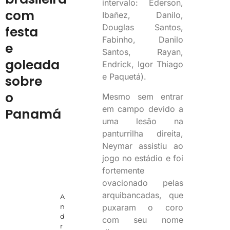
intervalo: Ederson,
com
Ibañez, Danilo,
Douglas Santos,
festa
Fabinho, Danilo
e
Santos, Rayan,
goleada
Endrick, Igor Thiago
e Paquetá).
sobre
o
Mesmo sem entrar
em campo devido a
Panamá
uma lesão na
panturrilha direita,
Neymar assistiu ao
jogo no estádio e foi
fortemente
ovacionado pelas
arquibancadas, que
A
puxaram o coro
n
d
com seu nome
r