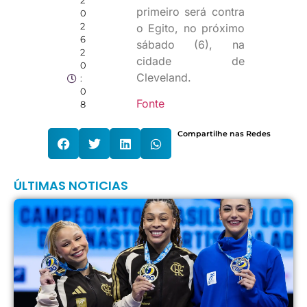
2
primeiro será contra
0
2
o Egito, no próximo
6
sábado (6), na
2
cidade de
0
Cleveland.
:
0
Fonte
8
Compartilhe nas Redes
ÚLTIMAS NOTICIAS
L
O
C
S
s
n
B
d
G