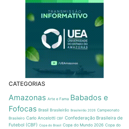
CATEGORIAS
Amazonas
Babados e
Arte e Fama
Fofocas
Brasil
Brasileirão
Campeonato
Brasileirão 2026
Confederação Brasileira de
Carlo Ancelotti
Brasileiro
CBF
Futebol (CBF)
Copa do Mundo 2026
Copa do
Copa do Brasil