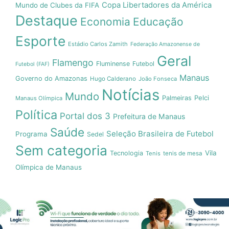
Copa Libertadores da América
Mundo de Clubes da FIFA
Destaque
Economia
Educação
Esporte
Estádio Carlos Zamith
Federação Amazonense de
Geral
Flamengo
Fluminense
Futebol
Futebol (FAF)
Manaus
Governo do Amazonas
Hugo Calderano
João Fonseca
Notícias
Mundo
Pelci
Palmeiras
Manaus Olímpica
Política
Portal dos 3
Prefeitura de Manaus
Saúde
Seleção Brasileira de Futebol
Programa
Sedel
Sem categoria
Vila
Tecnologia
Tenis
tenis de mesa
Olímpica de Manaus