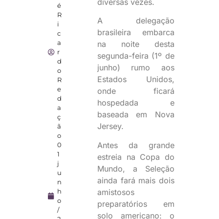
diversas vezes.
é
R
A delegação
i
brasileira embarca
c
a
na noite desta
r
segunda-feira (1º de
d
junho) rumo aos
o
Estados Unidos,
R
e
onde ficará
d
hospedada e
a
baseada em Nova
ç
Jersey.
ã
o
Antes da grande
0
1
estreia na Copa do
j
Mundo, a Seleção
u
ainda fará mais dois
n
amistosos
h
o
preparatórios em
/
solo americano: o