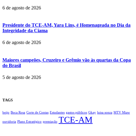
6 de agosto de 2026
Presidente do TCE-AM, Yara Lins, é Homenageada no Dia da
Integridade da Ciama
6 de agosto de 2026
Maiores campeões, Cruzeiro e Grêmio vão às quartas da Copa
do Brasil
5 de agosto de 2026
TAGS
beijo
Boca Rosa
Corte de Contas
Estudantes
gastos públicos
Gkay
luisa sonza
MTV Miaw
TCE-AM
ouvidoria
Plano Estratégico
premiação