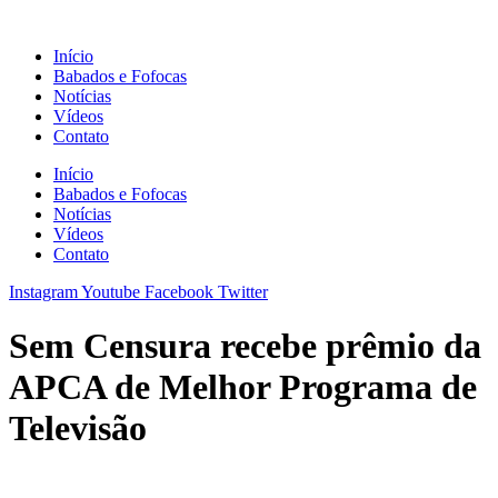
Ir
para
Início
o
Babados e Fofocas
conteúdo
Notícias
Vídeos
Contato
Início
Babados e Fofocas
Notícias
Vídeos
Contato
Instagram
Youtube
Facebook
Twitter
Sem Censura recebe prêmio da
APCA de Melhor Programa de
Televisão