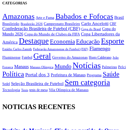
CATEGORIAS
Amazonas
Babados e Fofocas
Brasil
Arte e Fama
Carlo Ancelotti
Brasileirão
Campeonato Brasileiro
Brasileirão 2026
CBF
Confederação Brasileira de Futebol (CBF)
Copa do
Copa do Brasil
Copa Libertadores da
Mundo 2026
Copa do Mundo de Clubes da FIFA
Destaque
Esporte
Economia
Educação
América
Flamengo
Estádio Carlos Zamith
Federação Amazonense de Futebol (FAF)
Geral
Fluminense
Futebol
Governo do Amazonas
Hugo Calderano
João
Notícias
Mundo
Manaus
Pelci
Palmeiras
Fonseca
Manaus Olímpica
Política
Saúde
Portal dos 3
Prefeitura de Manaus
Programa
Sem categoria
Seleção Brasileira de Futebol
Sedel
Vila Olímpica de Manaus
Tecnologia
Tenis
tenis de mesa
NOTICIAS RECENTES